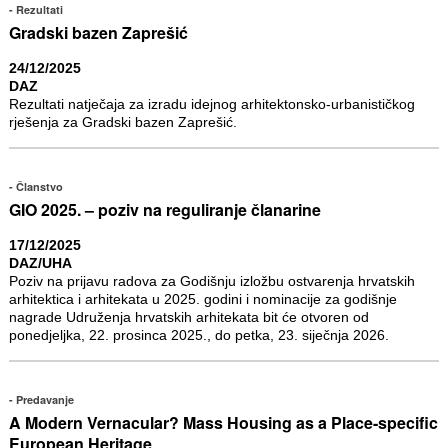
Rezultati
Gradski bazen Zaprešić
24/12/2025
DAZ
Rezultati natječaja za izradu idejnog arhitektonsko-urbanističkog
rješenja za Gradski bazen Zaprešić.
Članstvo
GIO 2025. – poziv na reguliranje članarine
17/12/2025
DAZ/UHA
Poziv na prijavu radova za Godišnju izložbu ostvarenja hrvatskih
arhitektica i arhitekata u 2025. godini i nominacije za godišnje
nagrade Udruženja hrvatskih arhitekata bit će otvoren od
ponedjeljka, 22. prosinca 2025., do petka, 23. siječnja 2026.
Predavanje
A Modern Vernacular? Mass Housing as a Place-specific
European Heritage