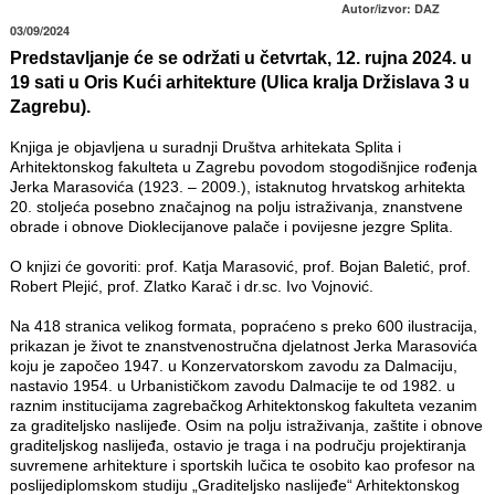
Autor/izvor: DAZ
03/09/2024
Predstavljanje će se održati u četvrtak, 12. rujna 2024. u
19 sati u Oris Kući arhitekture (Ulica kralja Držislava 3 u
Zagrebu).
Knjiga je objavljena u suradnji Društva arhitekata Splita i
Arhitektonskog fakulteta u Zagrebu povodom stogodišnjice rođenja
Jerka Marasovića (1923. – 2009.), istaknutog hrvatskog arhitekta
20. stoljeća posebno značajnog na polju istraživanja, znanstvene
obrade i obnove Dioklecijanove palače i povijesne jezgre Splita.
O knjizi će govoriti: prof. Katja Marasović, prof. Bojan Baletić, prof.
Robert Plejić, prof. Zlatko Karač i dr.sc. Ivo Vojnović.
Na 418 stranica velikog formata, popraćeno s preko 600 ilustracija,
prikazan je život te znanstvenostručna djelatnost Jerka Marasovića
koju je započeo 1947. u Konzervatorskom zavodu za Dalmaciju,
nastavio 1954. u Urbanističkom zavodu Dalmacije te od 1982. u
raznim institucijama zagrebačkog Arhitektonskog fakulteta vezanim
za graditeljsko naslijeđe. Osim na polju istraživanja, zaštite i obnove
graditeljskog naslijeđa, ostavio je traga i na području projektiranja
suvremene arhitekture i sportskih lučica te osobito kao profesor na
poslijediplomskom studiju „Graditeljsko naslijeđe“ Arhitektonskog