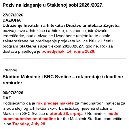
Poziv na izlaganje u Staklenoj sobi 2026./2027.
27/07/2026
DAZ/UHA
Udruženje hrvatskih arhitekata
i
Društvo arhitekata Zagreba
pozivaju sve arhitektice i arhitekte, dizajnerice, istraživače,
teoretičarke, audio-vizualne i izvedbene umjetnike te ostale
zainteresirane na predlaganje projekata koji će biti uključeni u
program
Staklena soba
tijekom
2026./2027.
godine. Rok za
dostavu prijedloga je
ponedjeljak, 14. rujna 2026
.
Natječaj
Stadion Maksimir i SRC Svetice – rok predaje / deadline
reminder
06/07/2026
DAZ
Podsjećamo da je
rok predaje makete
za međunarodni natječaj za
izradu idejnog arhitektonsko-urbanističkog rješenja stadiona
Maksimir i SRC Svetice u
utorak 28. srpnja
. / Reminder:
model
submisubmission deadline
for the Maksimir Stadium competition
is on
Tuesday, July 28
.