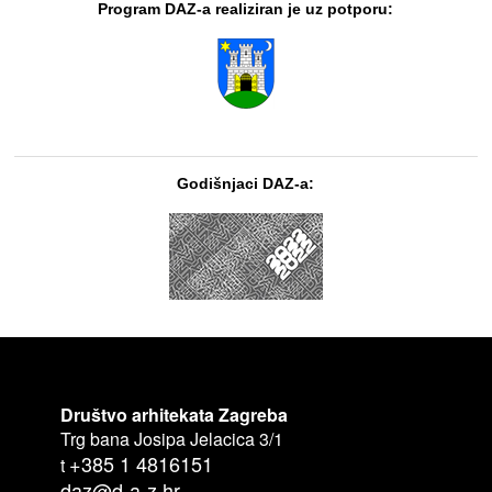
Program DAZ-a realiziran je uz potporu:
Godišnjaci DAZ-a:
Društvo arhitekata Zagreba
Trg bana Josipa Jelacica 3/1
+385 1 4816151
t
daz@d-a-z.hr