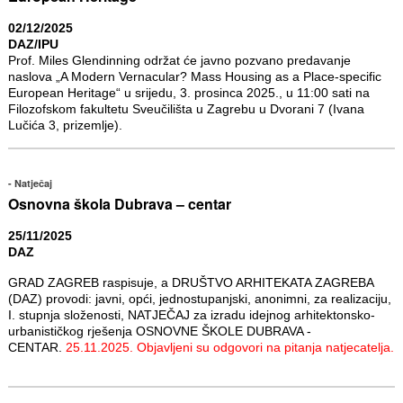
02/12/2025
DAZ/IPU
Prof. Miles Glendinning održat će javno pozvano predavanje
naslova „A Modern Vernacular? Mass Housing as a Place-specific
European Heritage“ u srijedu, 3. prosinca 2025., u 11:00 sati na
Filozofskom fakultetu Sveučilišta u Zagrebu u Dvorani 7 (Ivana
Lučića 3, prizemlje).
Natječaj
Osnovna škola Dubrava – centar
25/11/2025
DAZ
GRAD ZAGREB raspisuje, a DRUŠTVO ARHITEKATA ZAGREBA
(DAZ) provodi: javni, opći, jednostupanjski, anonimni, za realizaciju,
I. stupnja složenosti, NATJEČAJ za izradu idejnog arhitektonsko-
urbanističkog rješenja OSNOVNE ŠKOLE DUBRAVA -
CENTAR.
25.11.2025. Objavljeni su odgovori na pitanja natjecatelja.