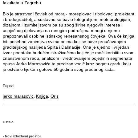
fakulteta u Zagrebu.
Bio je strastveni čovjek od mora - moreplovac i ribolovac, projektant
i brodograditelj, a sustavno se bavio fotografijom, meteorologijom,
dizajnom i izumiteljstvom pa su zbog širine njegovih interesa i
uspješnog djelovanja na mnogim područjima mnogi u njemu
prepoznavali osobine istinskog renesansnog čovjeka. Ova će knjiga
biti posebno zanimljiva svima onima koji se bave proučavanjem
graditeljskog naslijeđa Splita i Dalmacije. Ona je ujedno i vrijedan
izvor podataka budućim istraživačima koji će je moći koristiti u svom
znanstvenom radu, analizom i vrednovanjem pojedinih segmenata
opusa Jerka Marasovića te precizan vodič kroz bogatu građu koju
je ostvario tijekom gotovo 60 godina svog predanog rada.
Tagovi
jerko marasović
,
Knjiga
,
Oris
Ostalo
Novi izložbeni prostor