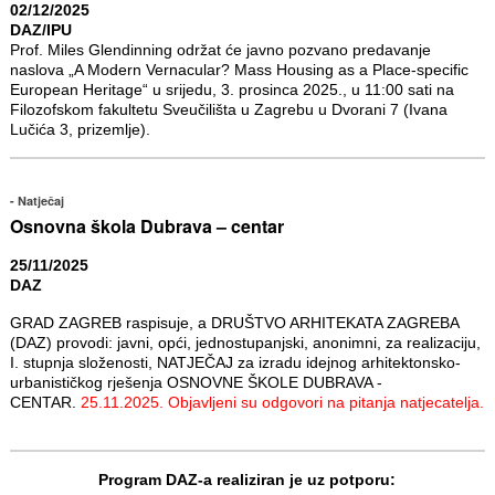
02/12/2025
DAZ/IPU
Prof. Miles Glendinning održat će javno pozvano predavanje
naslova „A Modern Vernacular? Mass Housing as a Place-specific
European Heritage“ u srijedu, 3. prosinca 2025., u 11:00 sati na
Filozofskom fakultetu Sveučilišta u Zagrebu u Dvorani 7 (Ivana
Lučića 3, prizemlje).
Natječaj
Osnovna škola Dubrava – centar
25/11/2025
DAZ
GRAD ZAGREB raspisuje, a DRUŠTVO ARHITEKATA ZAGREBA
(DAZ) provodi: javni, opći, jednostupanjski, anonimni, za realizaciju,
I. stupnja složenosti, NATJEČAJ za izradu idejnog arhitektonsko-
urbanističkog rješenja OSNOVNE ŠKOLE DUBRAVA -
CENTAR.
25.11.2025. Objavljeni su odgovori na pitanja natjecatelja.
Program DAZ-a realiziran je uz potporu: