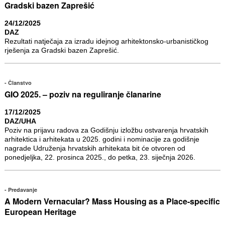
Gradski bazen Zaprešić
24/12/2025
DAZ
Rezultati natječaja za izradu idejnog arhitektonsko-urbanističkog
rješenja za Gradski bazen Zaprešić.
Članstvo
GIO 2025. – poziv na reguliranje članarine
17/12/2025
DAZ/UHA
Poziv na prijavu radova za Godišnju izložbu ostvarenja hrvatskih
arhitektica i arhitekata u 2025. godini i nominacije za godišnje
nagrade Udruženja hrvatskih arhitekata bit će otvoren od
ponedjeljka, 22. prosinca 2025., do petka, 23. siječnja 2026.
Predavanje
A Modern Vernacular? Mass Housing as a Place-specific
European Heritage