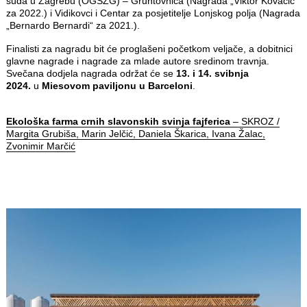
suda u Zagrebu (OGSZG) – Gruntovnica (Nagrada „Viktor Kovačić“
za 2022.) i Vidikovci i Centar za posjetitelje Lonjskog polja (Nagrada
„Bernardo Bernardi“ za 2021.).
Finalisti za nagradu bit će proglašeni početkom veljače, a dobitnici
glavne nagrade i nagrade za mlade autore sredinom travnja.
Svečana dodjela nagrada održat će se
13. i 14. svibnja
2024.
u
Miesovom paviljonu u Barceloni
.
Ekološka farma crnih slavonskih svinja fajferica
– SKROZ /
Margita Grubiša, Marin Jelčić, Daniela Škarica, Ivana Žalac,
Zvonimir Marčić