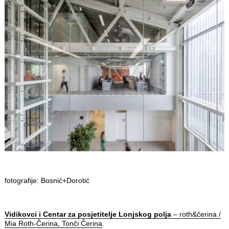
fotografije: Bosnić+Dorotić
Vidikovci i Centar za posjetitelje Lonjskog polja
– roth&čerina /
Mia Roth-Čerina, Tonči Čerina