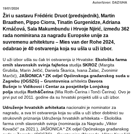
Autor/izvor: DAZ/UHA
19/01/2024
Žiri u sastavu Frédéric Druot (predsjednik), Martin
Braathen, Pippo Ciorra, Tinatin Gurgenidze, Adriana
Krnáčová, Sala Makumbundu i Hrvoje Njirić, između 362
rada nominirana za nagradu Europske unije za
suvremenu arhitekturu – Mies van der Rohe 2024,
odabrao je 40 ostvarenja koja su ušla u uži izbor.
U uži izbor ušla su čak tri ostvarenja iz Hrvatske:
Ekološka farma
crnih slavonskih svinja fajferica
studija
SKROZ
(Margita
Grubiša, Marin Jelčić, Daniela Škarica, Ivana Žalac, Zvonimir
Marčić),
JAŠIONICA * ZK odjel Općinskoga građanskog suda u
Zagrebu (OGSZG) – Gruntovnica
arhitekta
Davora
Bušnje
te
Vidikovci i Centar za posjetitelje Lonjskog
polja
studija
Roth&Čerina
(Mia Roth-Čerina i Tonči Čerina). Ovo je
prvi put od 2011. godine da su hrvatski projekti ušli u uži izbor.
Udruženje hrvatskih arhitekata
nacionalni je nominator za
nagradu, a sva tri ostvarenja koja su ušla u uži izbor dobitnici su
strukovnih priznanja Udruženja hrvatskih arhitekata – Ekološka
farma crnih slavonskih svinja (nominacija za Nagradu „Viktor
Kovačić“ za 2021.), JAŠIONICA * ZK odjel Općinskoga građanskog