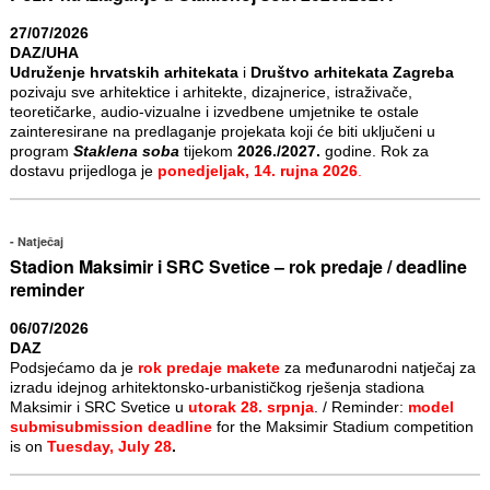
27/07/2026
DAZ/UHA
Udruženje hrvatskih arhitekata
i
Društvo arhitekata Zagreba
pozivaju sve arhitektice i arhitekte, dizajnerice, istraživače,
teoretičarke, audio-vizualne i izvedbene umjetnike te ostale
zainteresirane na predlaganje projekata koji će biti uključeni u
program
Staklena soba
tijekom
2026./2027.
godine. Rok za
dostavu prijedloga je
ponedjeljak, 14. rujna 2026
.
Natječaj
Stadion Maksimir i SRC Svetice – rok predaje / deadline
reminder
06/07/2026
DAZ
Podsjećamo da je
rok predaje makete
za međunarodni natječaj za
izradu idejnog arhitektonsko-urbanističkog rješenja stadiona
Maksimir i SRC Svetice u
utorak 28. srpnja
. / Reminder:
model
submisubmission deadline
for the Maksimir Stadium competition
is on
Tuesday, July 28
.