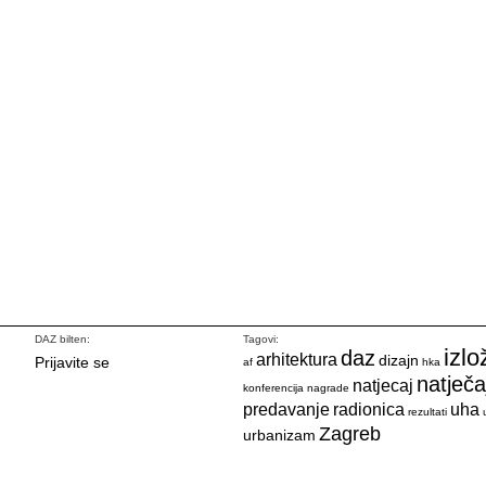
DAZ bilten:
Tagovi:
izlo
daz
arhitektura
dizajn
Prijavite se
af
hka
natječa
natjecaj
konferencija
nagrade
predavanje
radionica
uha
rezultati
Zagreb
urbanizam