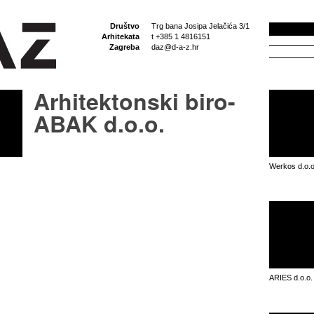
Društvo
Trg bana Josipa Jelačića 3/1
Arhitekata
t +385 1 4816151
Zagreba
daz@d-a-z.hr
Arhitektonski biro-
ABAK d.o.o.
Werkos d.o.o
ARIES d.o.o.