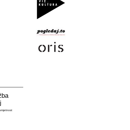
žba
j
umjetnost