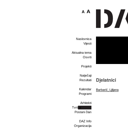
A
A
Naslovnica
Vijesti
Aktualna tema
Osvrti
Projekti
Natječaji
Djelatnici
Rezultati
Kalendar
Barbarić, Ljiljana
Programi
Arhitekti
Tvrtke
Postani član
DAZ Info
Organizacija