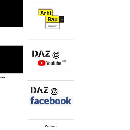
tura
Partneri: