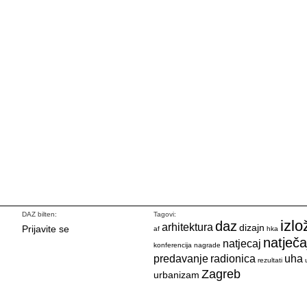
DAZ bilten:
Tagovi:
izlo
daz
arhitektura
dizajn
Prijavite se
af
hka
natječa
natjecaj
konferencija
nagrade
predavanje
radionica
uha
rezultati
Zagreb
urbanizam