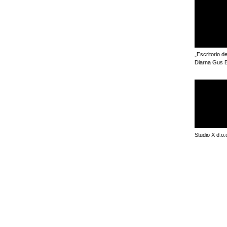
„Escritorio d
Diarna Gus 
Studio X d.o.