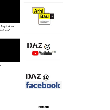
e Arquitetura
Brofman“
o
Partneri: