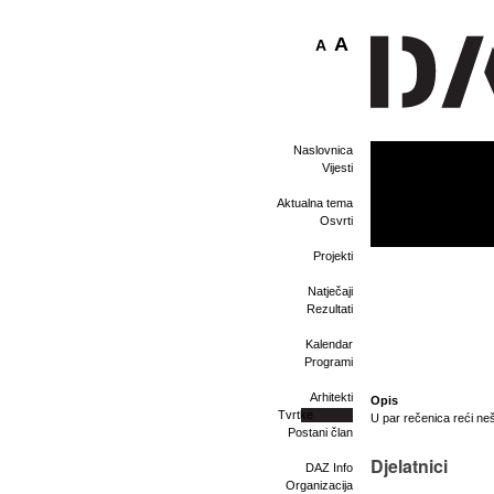
A
A
Naslovnica
Vijesti
Aktualna tema
Osvrti
Projekti
Natječaji
Rezultati
Kalendar
Programi
Arhitekti
Opis
Tvrtke
U par rečenica reći ne
Postani član
Djelatnici
DAZ Info
Organizacija