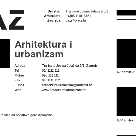
Društvo
Trg bana Josipa Jelačića 3/1
Arhitekata
t +385 1 4816151
Zagreba
daz@d-a-z.hr
Arhitektura i
urbanizam
Adresa
Trg bana Josipa Jelačića 3/1, Zagreb
Tel
01/ 1111 111
AVP arhitekti
Mobile
090 111 111
Fax
01/ 1111 112
E-mail
arhitekturaiurbanizam@arhitekt.hr
Web
www.arhitekturaiurbanizam.hr
što više od podataka gore ispunjenih
AVP arhitekti