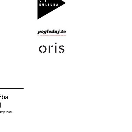
žba
j
umjetnost