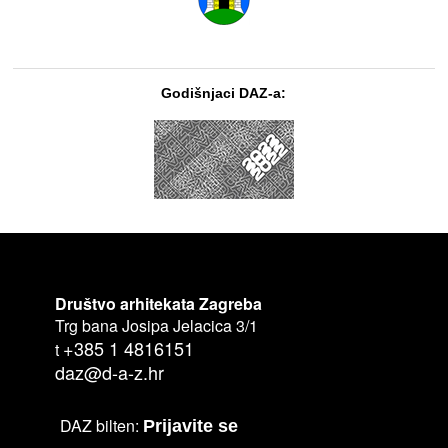
Godišnjaci DAZ-a:
Društvo arhitekata Zagreba
Trg bana Josipa Jelacica 3/1
+385 1 4816151
t
daz@d-a-z.hr
DAZ bilten:
Prijavite se