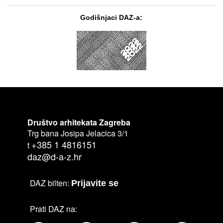
Godišnjaci DAZ-a:
Društvo arhitekata Zagreba
Trg bana Josipa Jelacica 3/1
+385 1 4816151
t
daz@d-a-z.hr
DAZ bilten:
Prijavite se
Prati DAZ na: