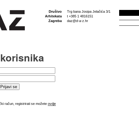
Društvo
Trg bana Josipa Jelačića 3/1
Arhitekata
t +385 1 4816151
Zagreba
daz@d-a-z.hr
 korisnika
ki račun, registrirati se možete
ovdje