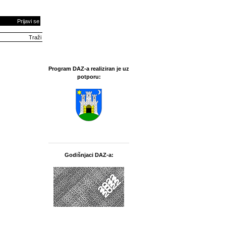
Prijavi se
Program DAZ-a realiziran je uz
potporu:
Godišnjaci DAZ-a: