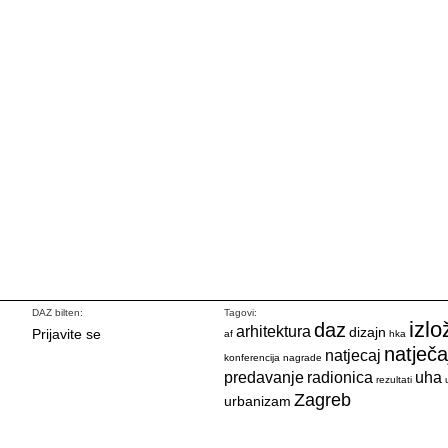
DAZ bilten:
Tagovi:
izlo
daz
arhitektura
dizajn
Prijavite se
af
hka
natječa
natjecaj
konferencija
nagrade
predavanje
radionica
uha
rezultati
Zagreb
urbanizam