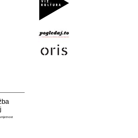
žba
j
umjetnost