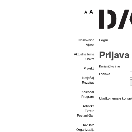
A
A
Login
Naslovnica
Vijesti
Prijava
Aktualna tema
Osvrti
Korisničko ime
Projekti
Lozinka
Natječaji
Rezultati
Kalendar
Programi
Ukoliko nemate korisnič
Arhitekti
Tvrtke
Postani član
DAZ Info
Organizacija