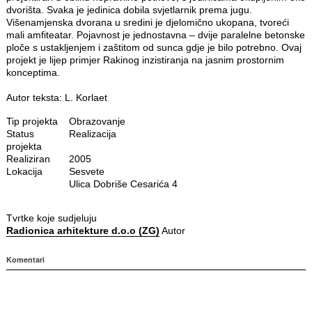
dvorišta. Svaka je jedinica dobila svjetlarnik prema jugu.
Višenamjenska dvorana u sredini je djelomično ukopana, tvoreći
mali amfiteatar. Pojavnost je jednostavna – dvije paralelne betonske
ploče s ustakljenjem i zaštitom od sunca gdje je bilo potrebno. Ovaj
projekt je lijep primjer Rakinog inzistiranja na jasnim prostornim
konceptima.
Autor teksta: L. Korlaet
Tip projekta
Obrazovanje
Status
Realizacija
projekta
Realiziran
2005
Lokacija
Sesvete
Ulica Dobriše Cesarića 4
Tvrtke koje sudjeluju
Radionica arhitekture d.o.o (ZG)
Autor
Komentari