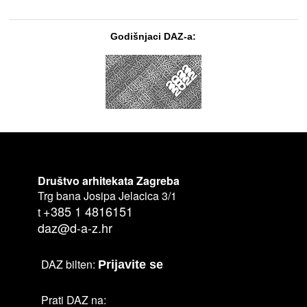
Godišnjaci DAZ-a:
Društvo arhitekata Zagreba
Trg bana Josipa Jelacica 3/1
+385 1 4816151
t
daz@d-a-z.hr
DAZ bilten:
Prijavite se
Prati DAZ na: