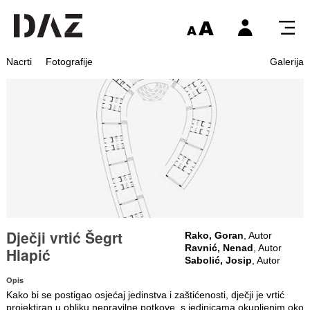
Nacrti
Fotografije
Galerija
Dječji vrtić Šegrt
Rako, Goran
, Autor
Ravnić, Nenad
, Autor
Hlapić
Sabolić, Josip
, Autor
Opis
Kako bi se postigao osjećaj jedinstva i zaštićenosti, dječji je vrtić
projektiran u obliku nepravilne potkove, s jedinicama okupljenim oko