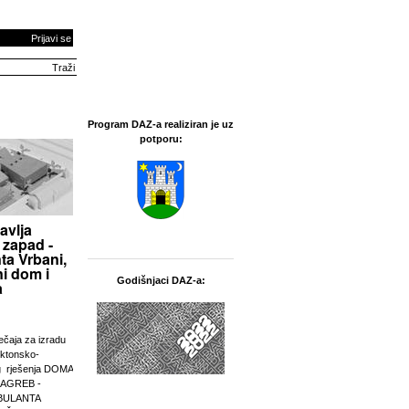
Prijavi se
Program DAZ-a realiziran je uz
potporu:
avlja
 zapad -
ta Vrbani,
i dom i
Godišnjaci DAZ-a:
a
ječaja za izradu
ektonsko-
g rješenja DOMA
ZAGREB -
BULANTA