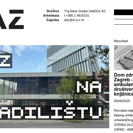
Društvo
Trg bana Josipa Jelačića 3/1
Arhitekata
t +385 1 4816151
Zagreba
daz@d-a-z.hr
Rezultati
Dom zdr
Zagreb -
ambulan
društven
knjižnic
05/09/2025
Rezultati nat
idejnog arhit
urbanističko
ZDRAVLJA 
ZAPAD - AM