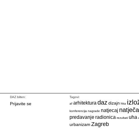
DAZ bilten:
Tagovi:
izlo
daz
arhitektura
dizajn
Prijavite se
af
hka
natječa
natjecaj
konferencija
nagrade
predavanje
radionica
uha
rezultati
Zagreb
urbanizam