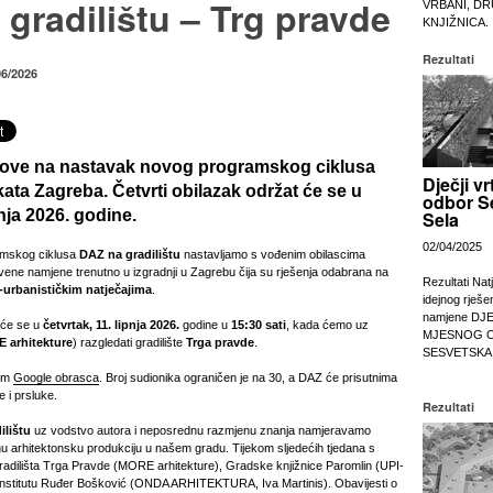
gradilištu – Trg pravde
VRBANI, DR
KNJIŽNICA.
Rezultati
06/2026
ove na nastavak novog programskog ciklusa
Dječji vr
kata Zagreba. Četvrti obilazak održat će se u
odbor S
pnja 2026. godine.
Sela
02/04/2025
amskog ciklusa
DAZ na gradilištu
nastavljamo s vođenim obilascima
tvene namjene trenutno u izgradnji u Zagrebu čija su rješenja odabrana na
Rezultati Nat
-urbanističkim natječajima
.
idejnog rješe
namjene DJ
t će se u
četvrtak,
11. lipnja 2026.
godine u
15:30 sati
, kada ćemo uz
MJESNOG 
 arhitekture
) razgledati gradilište
Trga pravde
.
SESVETSKA
tem
Google obrasca
. Broj sudionika ograničen je na 30, a DAZ će prisutnima
e i prsluke.
Rezultati
ilištu
uz vodstvo autora i neposrednu razmjenu znanja namjeravamo
nu arhitektonsku produkciju u našem gradu. Tijekom sljedećih tjedana s
gradilišta Trga Pravde (MORE arhitekture), Gradske knjižnice Paromlin (UPI-
Institutu Ruđer Bošković (ONDA ARHITEKTURA, Iva Martinis). Obavijesti o