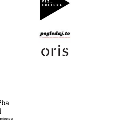
žba
j
umjetnost