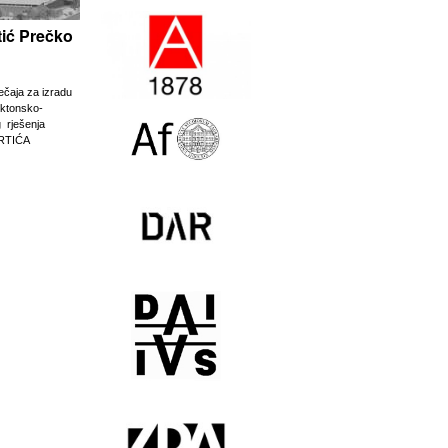
rtić Prečko
ječaja za izradu
ektonsko-
g rješenja
RTIĆA