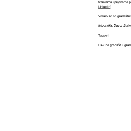
terminima i prijavama 
LinkedIn
).
Vidimo se na gradilištu!
fotografija: Davor Bušn
Tagovi
DAZ na gradilištu
,
gradi