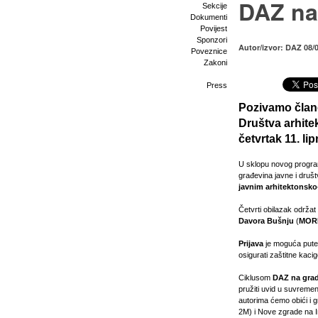
DAZ na 
Sekcije
Dokumenti
Povijest
Sponzori
Autor/izvor: DAZ 08/
Poveznice
Zakoni
Press
Pozivamo član
Društva arhite
četvrtak 11. li
U sklopu novog progr
građevina javne i druš
javnim arhitektonsko
Četvrti obilazak održa
Davora Bušnju
(
MORE
Prijava
je moguća pu
osigurati zaštitne kacig
Ciklusom
DAZ na grad
pružiti uvid u suvreme
autorima ćemo obići i 
2M) i Nove zgrade na 