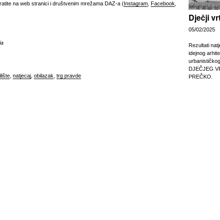
pratite na web stranici i društvenim mrežama DAZ-a (
Instagram
,
Facebook
,
Dječji v
05/02/2025
ja
Rezultati nat
idejnog arhit
urbanističko
DJEČJEG V
lište
,
natjecaj
,
obilazak
,
trg pravde
PREČKO.