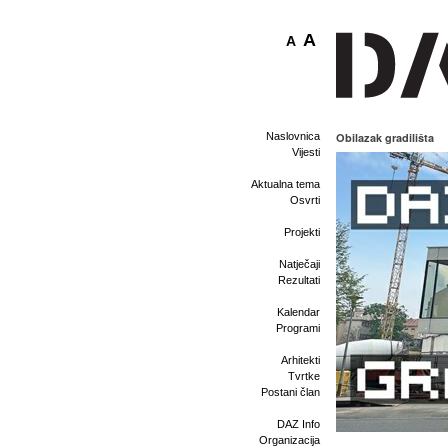
A
A
Naslovnica
Obilazak gradilišta
Vijesti
Aktualna tema
Osvrti
Projekti
Natječaji
Rezultati
Kalendar
Programi
Arhitekti
Tvrtke
Postani član
DAZ Info
Organizacija