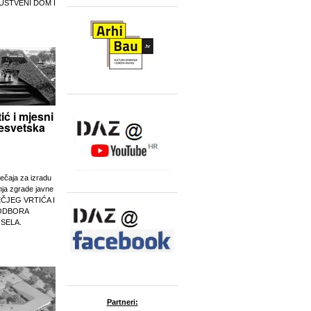
UŠTVENI DOM I
tić i mjesni
esvetska
ječaja za izradu
nja zgrade javne
EČJEG VRTIĆA I
ODBORA
 SELA.
Partneri: