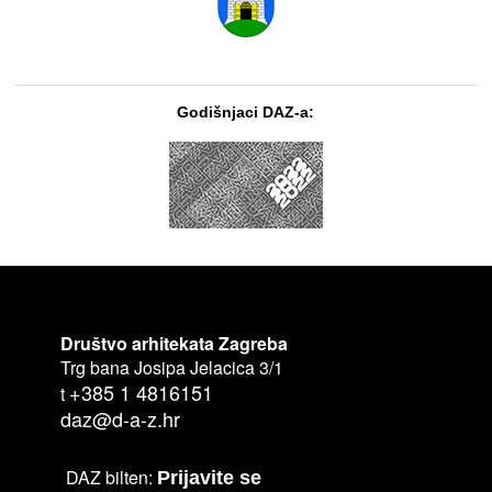
Godišnjaci DAZ-a:
Društvo arhitekata Zagreba
Trg bana Josipa Jelacica 3/1
+385 1 4816151
t
daz@d-a-z.hr
DAZ bilten:
Prijavite se