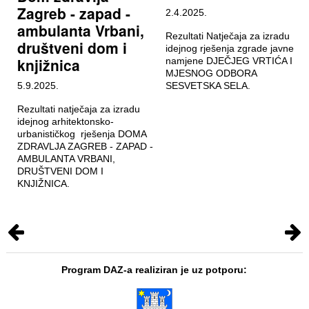
Zagreb - zapad -
2.4.2025.
ambulanta Vrbani,
Rezultati Natječaja za izradu
društveni dom i
idejnog rješenja zgrade javne
knjižnica
namjene DJEČJEG VRTIĆA I
MJESNOG ODBORA
5.9.2025.
SESVETSKA SELA.
Rezultati natječaja za izradu
idejnog arhitektonsko-
urbanističkog rješenja DOMA
ZDRAVLJA ZAGREB - ZAPAD -
AMBULANTA VRBANI,
DRUŠTVENI DOM I
KNJIŽNICA.
Program DAZ-a realiziran je uz potporu: