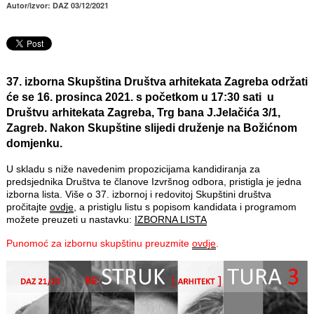
Autor/izvor: DAZ 03/12/2021
37. izborna Skupština Društva arhitekata Zagreba održati
će se 16. prosinca 2021. s početkom u 17:30 sati u
Društvu arhitekata Zagreba, Trg bana J.Jelačića 3/1,
Zagreb. Nakon Skupštine slijedi druženje na Božićnom
domjenku.
U skladu s niže navedenim propozicijama kandidiranja za
predsjednika Društva te članove Izvršnog odbora, pristigla je jedna
izborna lista. Više o 37. izbornoj i redovitoj Skupštini društva
pročitajte
ovdje
, a pristiglu listu s popisom kandidata i programom
možete preuzeti u nastavku:
IZBORNA LISTA
Punomoć za izbornu skupštinu preuzmite
ovdje
.