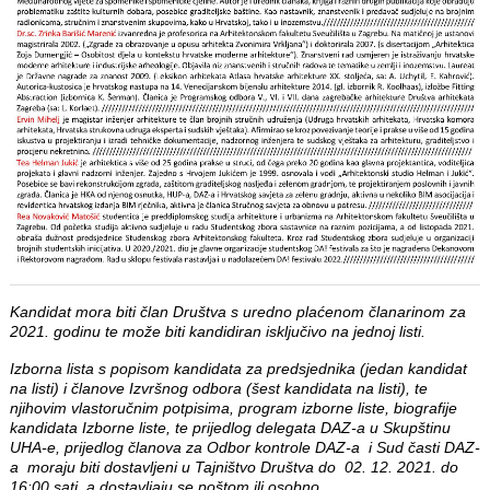
Kandidat mora biti član Društva s uredno plaćenom članarinom za
2021. godinu te može biti kandidiran isključivo na jednoj listi.
Izborna lista s popisom kandidata za predsjednika (jedan kandidat
na listi) i članove Izvršnog odbora (šest kandidata na listi), te
njihovim vlastoručnim potpisima, program izborne liste, biografije
kandidata Izborne liste, te prijedlog delegata DAZ-a u Skupštinu
UHA-e, prijedlog članova za Odbor kontrole DAZ-a i Sud časti DAZ-
a moraju biti dostavljeni u Tajništvo Društva do 02. 12. 2021. do
16:00 sati, a dostavljaju se poštom ili osobno.