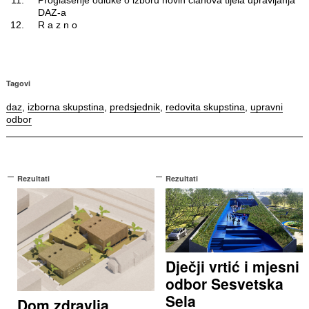
DAZ-a
R a z n o
Tagovi
daz
,
izborna skupstina
,
predsjednik
,
redovita skupstina
,
upravni
odbor
Rezultati
Rezultati
Dječji vrtić i mjesni
odbor Sesvetska
Sela
Dom zdravlja