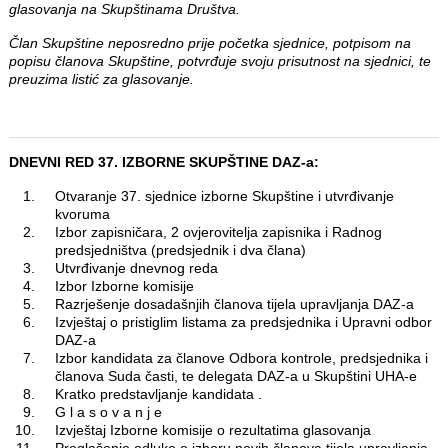
glasovanja na Skupštinama Društva.
Član Skupštine neposredno prije početka sjednice, potpisom na
popisu članova Skupštine, potvrđuje svoju prisutnost na sjednici, te
preuzima listić za glasovanje.
DNEVNI RED 37. IZBORNE SKUPŠTINE DAZ-a:
Otvaranje 37. sjednice izborne Skupštine i utvrđivanje
kvoruma
Izbor zapisničara, 2 ovjerovitelja zapisnika i Radnog
predsjedništva (predsjednik i dva člana)
Utvrđivanje dnevnog reda
Izbor Izborne komisije
Razrješenje dosadašnjih članova tijela upravljanja DAZ-a
Izvještaj o pristiglim listama za predsjednika i Upravni odbor
DAZ-a
Izbor kandidata za članove Odbora kontrole, predsjednika i
članova Suda časti, te delegata DAZ-a u Skupštini UHA-e
Kratko predstavljanje kandidata .
G l a s o v a n j e
Izvještaj Izborne komisije o rezultatima glasovanja
Proglašenje odluke o izboru novih članova tijela upravljanja