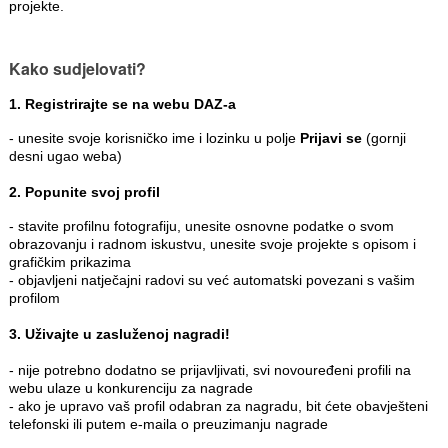
projekte.
Kako sudjelovati?
1. Registrirajte se na webu DAZ-a
- unesite svoje korisničko ime i lozinku u polje
Prijavi se
(gornji
desni ugao weba)
2. Popunite svoj profil
- stavite profilnu fotografiju, unesite osnovne podatke o svom
obrazovanju i radnom iskustvu, unesite svoje projekte s opisom i
grafičkim prikazima
- objavljeni natječajni radovi su već automatski povezani s vašim
profilom
3. Uživajte u zasluženoj nagradi!
- nije potrebno dodatno se prijavljivati, svi novouređeni profili na
webu ulaze u konkurenciju za nagrade
- ako je upravo vaš profil odabran za nagradu, bit ćete obavješteni
telefonski ili putem e-maila o preuzimanju nagrade