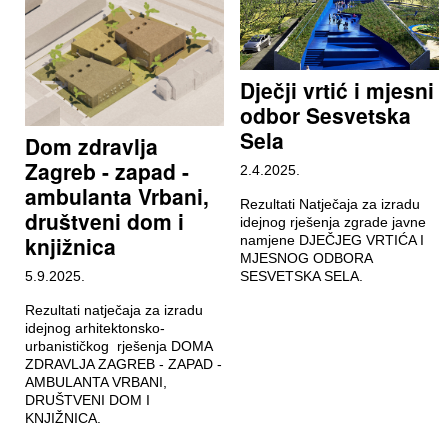
Dječji vrtić i mjesni
odbor Sesvetska
Sela
Dom zdravlja
Zagreb - zapad -
2.4.2025.
ambulanta Vrbani,
Rezultati Natječaja za izradu
društveni dom i
idejnog rješenja zgrade javne
knjižnica
namjene DJEČJEG VRTIĆA I
MJESNOG ODBORA
5.9.2025.
SESVETSKA SELA.
Rezultati natječaja za izradu
idejnog arhitektonsko-
urbanističkog rješenja DOMA
ZDRAVLJA ZAGREB - ZAPAD -
AMBULANTA VRBANI,
DRUŠTVENI DOM I
KNJIŽNICA.