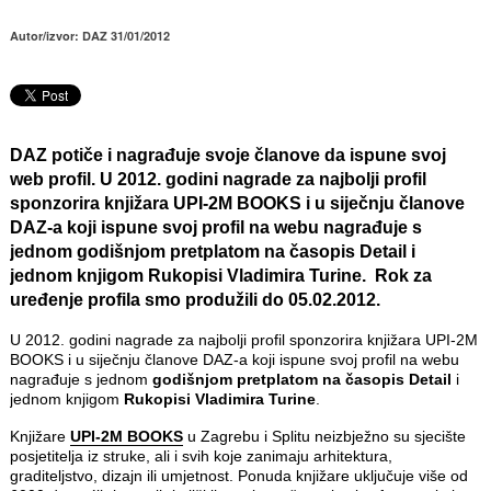
Autor/izvor: DAZ 31/01/2012
DAZ potiče i nagrađuje svoje članove da ispune svoj
web profil. U 2012. godini nagrade za najbolji profil
sponzorira knjižara UPI-2M BOOKS i u siječnju članove
DAZ-a koji ispune svoj profil na webu nagrađuje s
jednom godišnjom pretplatom na časopis Detail i
jednom knjigom Rukopisi Vladimira Turine. Rok za
uređenje profila smo produžili do 05.02.2012.
U 2012. godini nagrade za najbolji profil sponzorira knjižara UPI-2M
BOOKS i u siječnju članove DAZ-a koji ispune svoj profil na webu
nagrađuje s jednom
godišnjom pretplatom na časopis Detail
i
jednom knjigom
Rukopisi Vladimira Turine
.
Knjižare
UPI-2M BOOKS
u Zagrebu i Splitu neizbježno su sjecište
posjetitelja iz struke, ali i svih koje zanimaju arhitektura,
graditeljstvo, dizajn ili umjetnost. Ponuda knjižare uključuje više od