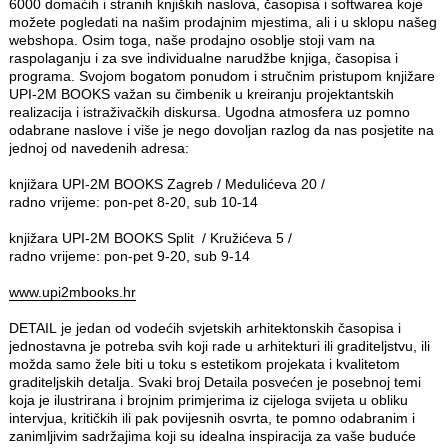
6000 domaćih i stranih knjiških naslova, časopisa i softwarea koje
možete pogledati na našim prodajnim mjestima, ali i u sklopu našeg
webshopa. Osim toga, naše prodajno osoblje stoji vam na
raspolaganju i za sve individualne narudžbe knjiga, časopisa i
programa. Svojom bogatom ponudom i stručnim pristupom knjižare
UPI-2M BOOKS važan su čimbenik u kreiranju projektantskih
realizacija i istraživačkih diskursa. Ugodna atmosfera uz pomno
odabrane naslove i više je nego dovoljan razlog da nas posjetite na
jednoj od navedenih adresa:
knjižara UPI-2M BOOKS Zagreb / Medulićeva 20 /
radno vrijeme: pon-pet 8-20, sub 10-14
knjižara UPI-2M BOOKS Split / Kružićeva 5 /
radno vrijeme: pon-pet 9-20, sub 9-14
www.upi2mbooks.hr
DETAIL je jedan od vodećih svjetskih arhitektonskih časopisa i
jednostavna je potreba svih koji rade u arhitekturi ili graditeljstvu, ili
možda samo žele biti u toku s estetikom projekata i kvalitetom
graditeljskih detalja. Svaki broj Detaila posvećen je posebnoj temi
koja je ilustrirana i brojnim primjerima iz cijeloga svijeta u obliku
intervjua, kritičkih ili pak povijesnih osvrta, te pomno odabranim i
zanimljivim sadržajima koji su idealna inspiracija za vaše buduće