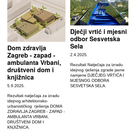
Dječji vrtić i mjesni
odbor Sesvetska
Sela
Dom zdravlja
Zagreb - zapad -
2.4.2025.
ambulanta Vrbani,
Rezultati Natječaja za izradu
društveni dom i
idejnog rješenja zgrade javne
knjižnica
namjene DJEČJEG VRTIĆA I
MJESNOG ODBORA
5.9.2025.
SESVETSKA SELA.
Rezultati natječaja za izradu
idejnog arhitektonsko-
urbanističkog rješenja DOMA
ZDRAVLJA ZAGREB - ZAPAD -
AMBULANTA VRBANI,
DRUŠTVENI DOM I
KNJIŽNICA.