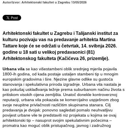
Autor/izvor: Arhitektonski fakultet u Zagrebu 13/05/2026
Arhitektonski fakultet u Zagrebu i Talijanski institut za
kulturu pozivaju vas na predavanje arhitekta Martina
Tattare koje će se održati u četvrtak, 14. svibnja 2026.
godine u 18 sati u velikoj predavaonici (81)
Arhitektonskog fakulteta (Kačićeva 26, prizemlje).
Urbana vila
se kao višestambeni oblik srednjeg mjerila pojavila
1800-ih godina, od kada postaje ustaljen stambeni tip u mnogim
europskim gradovima i šire. Njezine glavne odlike su gustoća
stanovanja i spekulativna priroda izgradnje. Urbana vila nastala je
kao pokušaj usklađivanja težnje prema suburbanom načinu života s
pritiskom visokih cijena zemljišta. Unatoč donekle kontroverznoj
reputaciji, urbana vila pokazala se komercijalno uspješnom zbog
svoje neupitne privlačnosti različitim skupinama stanara. Cilj
predavanja je dvojak: ponovno sagledati pomalo neuhvatljivu
povijest urbane vile te predstaviti niz projekata u kojima se ovaj
arhitektonski tip – nasuprot svojim spekulativnim počecima –
promatra kao moguć oblik pristupačnog, javnog i zadružnog