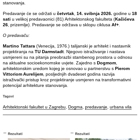
stanovanja.
Predavanje će se održati u
četvrtak
,
14. svibnja 2026.
godine u
18
sati
u velikoj predavaonici (81) Arhitektonskog fakulteta (
Kačićeva
26
, prizemlje). Predavanje se održava u sklopu ciklusa
Af+
.
O predavaču:
Martino Tattara
(Venecija, 1976.) talijanski je arhitekt i nastavnik
projektiranja na
TU Darmstadt
. Njegovo istraživanje i nastava
usmjereni su na pitanja preobrazbi stambenog prostora u odnosu
na aktualne socioekonomske uvjete. Zajedno s
Dogmom
,
arhitektonskim uredom kojeg je osnovao u partnerstvu s
Pierom
Vittoriom Aurelijem
, posljednjih dvadeset godina razvija
istraživački pristup kroz projektiranje usmjeren na transformativni
potencijal arhitekture stanovanja.
Tagovi
Arhitektonski fakultet u Zagrebu
,
Dogma
,
predavanje
,
urbana vila
Rezultati
Rezultati