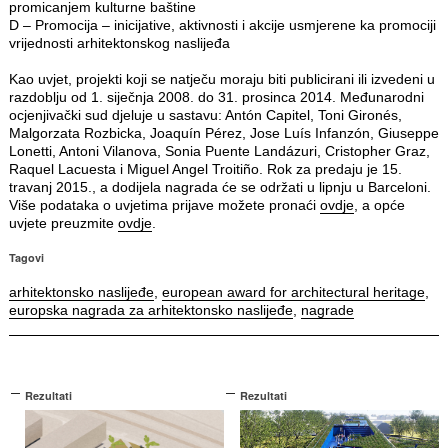
promicanjem kulturne baštine
D – Promocija – inicijative, aktivnosti i akcije usmjerene ka promociji
vrijednosti arhitektonskog naslijeđa
Kao uvjet, projekti koji se natječu moraju biti publicirani ili izvedeni u
razdoblju od 1. siječnja 2008. do 31. prosinca 2014. Međunarodni
ocjenjivački sud djeluje u sastavu: Antón Capitel, Toni Gironés,
Malgorzata Rozbicka, Joaquín Pérez, Jose Luís Infanzón, Giuseppe
Lonetti, Antoni Vilanova, Sonia Puente Landázuri, Cristopher Graz,
Raquel Lacuesta i Miguel Angel Troitiño. Rok za predaju je 15.
travanj 2015., a dodijela nagrada će se održati u lipnju u Barceloni.
Više podataka o uvjetima prijave možete pronaći
ovdje
, a opće
uvjete preuzmite
ovdje
.
Tagovi
arhitektonsko naslijeđe
,
european award for architectural heritage
,
europska nagrada za arhitektonsko naslijeđe
,
nagrade
Rezultati
Rezultati