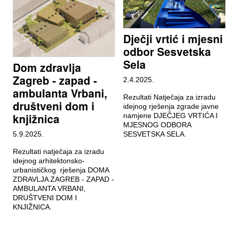
Dječji vrtić i mjesni
odbor Sesvetska
Sela
Dom zdravlja
Zagreb - zapad -
2.4.2025.
ambulanta Vrbani,
Rezultati Natječaja za izradu
društveni dom i
idejnog rješenja zgrade javne
knjižnica
namjene DJEČJEG VRTIĆA I
MJESNOG ODBORA
5.9.2025.
SESVETSKA SELA.
Rezultati natječaja za izradu
idejnog arhitektonsko-
urbanističkog rješenja DOMA
ZDRAVLJA ZAGREB - ZAPAD -
AMBULANTA VRBANI,
DRUŠTVENI DOM I
KNJIŽNICA.