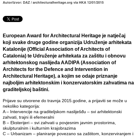
Autor/izvor: DAZ / architecturalheritage.org via HKA 12/01/2015
European Award for Architectural Heritage
je natječaj
koji svake druge godine organizija Udruženje arhitekata
Katalonije (Official Association of Architects of
Catalonia) te Udruženje arhitekata za zaštitu i obnovu
arhitektonskog naslijeđa AADIPA (Association of
Architects for the Defence and Intervention in
Architectural Heritage), a kojim se odaje priznanje
najboljim arhitektonskim i konzervatorskim zahvatima na
graditeljskoj baštini.
Prijave su otvorene do travnja 2015.godine, a prijaviti se može u
nekoliko kategorija:
A – Intervencije na graditeljskom nasliješđu – svi arhitektonski
zahvati, trajni ili efemeralni
B – Eksterijeri – svi zahvati u povjesnim javnim prostorima,
skulpturalnim i kulturnim krajobrazima
C – Urbanizam – planiranje povezano sa zaštitom, konzerviranjem i