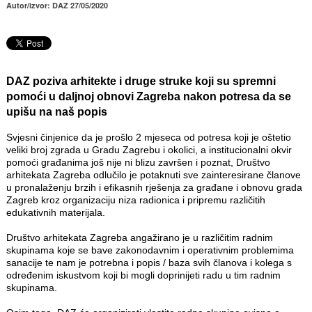
Autor/izvor: DAZ 27/05/2020
DAZ poziva arhitekte i druge struke koji su spremni
pomoći u daljnoj obnovi Zagreba nakon potresa da se
upišu na naš popis
Svjesni činjenice da je prošlo 2 mjeseca od potresa koji je oštetio
veliki broj zgrada u Gradu Zagrebu i okolici, a institucionalni okvir
pomoći građanima još nije ni blizu završen i poznat, Društvo
arhitekata Zagreba odlučilo je potaknuti sve zainteresirane članove
u pronalaženju brzih i efikasnih rješenja za građane i obnovu grada
Zagreb kroz organizaciju niza radionica i pripremu različitih
edukativnih materijala.
Društvo arhitekata Zagreba angažirano je u različitim radnim
skupinama koje se bave zakonodavnim i operativnim problemima
sanacije te nam je potrebna i popis / baza svih članova i kolega s
određenim iskustvom koji bi mogli doprinijeti radu u tim radnim
skupinama.