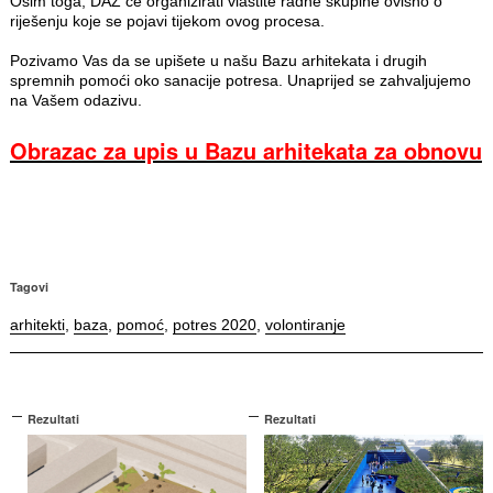
Osim toga, DAZ će organizirati vlastite radne skupine ovisno o
riješenju koje se pojavi tijekom ovog procesa.
Pozivamo Vas da se upišete u našu Bazu arhitekata i drugih
spremnih pomoći oko sanacije potresa. Unaprijed se zahvaljujemo
na Vašem odazivu.
Obrazac za upis u Bazu arhitekata za obnovu
Tagovi
arhitekti
,
baza
,
pomoć
,
potres 2020
,
volontiranje
Rezultati
Rezultati