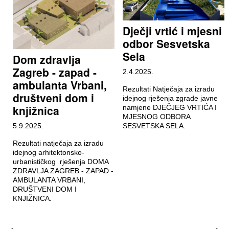
Dječji vrtić i mjesni
odbor Sesvetska
Sela
Dom zdravlja
Zagreb - zapad -
2.4.2025.
ambulanta Vrbani,
Rezultati Natječaja za izradu
društveni dom i
idejnog rješenja zgrade javne
knjižnica
namjene DJEČJEG VRTIĆA I
MJESNOG ODBORA
5.9.2025.
SESVETSKA SELA.
Rezultati natječaja za izradu
idejnog arhitektonsko-
urbanističkog rješenja DOMA
ZDRAVLJA ZAGREB - ZAPAD -
AMBULANTA VRBANI,
DRUŠTVENI DOM I
KNJIŽNICA.