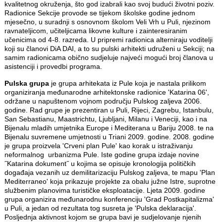
kvalitetnog okruženja, što god izabrali kao svoj budući životni poziv.
Radionice Sekcije provode se tijekom školske godine jednom
mjesečno, u suradnji s osnovnom školom Veli Vrh u Puli, njezinom
ravnateljicom, učiteljicama likovne kulture i zainteresiranim
učenicima od 4-8. razreda. U pripremi radionica alterniraju voditelji
koji su članovi DiA DAI, a to su pulski arhitekti udruženi u Sekciji; na
samim radionicama obično sudjeluje najveći mogući broj članova u
asistenciji i provedbi programa.
Pulska grupa
je grupa arhitekata iz Pule koja je nastala prilikom
organiziranja međunarodne arhitektonske radionice 'Katarina 06',
održane u napuštenom vojnom području Pulskog zaljeva 2006.
godine. Rad grupe je prezentiran u Puli, Rijeci, Zagrebu, Istanbulu,
San Sebastianu, Maastrichtu, Ljubljani, Milanu i Veneciji, kao i na
Bijenalu mladih umjetnika Europe i Mediterana u Bariju 2008. te na
Bijenalu suvremene umjetnosti u Triani 2009. godine. 2008. godine
je grupa proizvela 'Crveni plan Pule' kao korak u istraživanju
neformalnog urbanizma Pule. Iste godine grupa izdaje novine
˝Katarina dokument˝ u kojima se opisuje kronologija političkih
događaja vezanih uz demilitarizaciju Pulskog zaljeva, te mapu 'Plan
Mediterraneo' koja prikazuje projekte za obalu južne Istre, suprotne
službenim planovima turističke eksploatacije. Ljeta 2009. godine
grupa organizira međunarodnu konferenciju 'Grad Postkapitalizma'
u Puli, a jedan od rezultata tog susreta je 'Pulska deklaracija'.
Posljednja aktivnost kojom se grupa bavi je sudjelovanje njenih