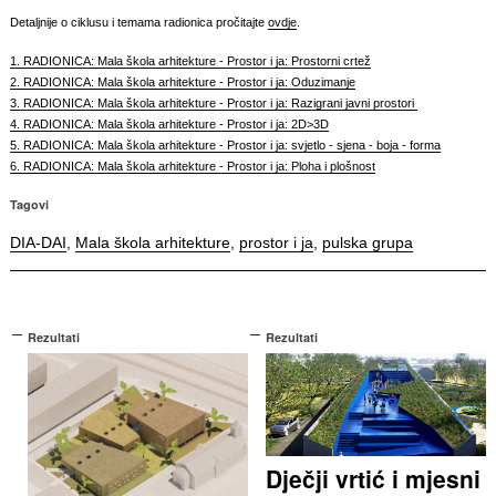
Detaljnije o ciklusu i temama radionica pročitajte
ovdje
.
1. RADIONICA: Mala škola arhitekture - Prostor i ja: Prostorni crtež
2. RADIONICA: Mala škola arhitekture - Prostor i ja: Oduzimanje
3. RADIONICA: Mala škola arhitekture - Prostor i ja: Razigrani javni prostori
4. RADIONICA: Mala škola arhitekture - Prostor i ja:
2D>3D
5. RADIONICA: Mala škola arhitekture - Prostor i ja: svjetlo - sjena - boja - forma
6. RADIONICA: Mala škola arhitekture - Prostor i ja: Ploha i plošnost
Tagovi
DIA-DAI
,
Mala škola arhitekture
,
prostor i ja
,
pulska grupa
Rezultati
Rezultati
Dječji vrtić i mjesni