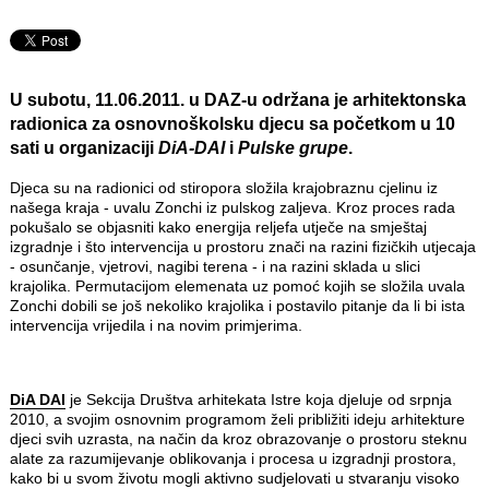
U subotu,
11.06.2011.
u DAZ-u održana je arhitektonska
radionica za osnovnoškolsku djecu sa početkom u
10
sati
u organizaciji
DiA-DAI
i
Pulske grupe
.
Djeca su na radionici od stiropora složila krajobraznu cjelinu iz
našega kraja - uvalu Zonchi iz pulskog zaljeva. Kroz proces rada
pokušalo se objasniti kako energija reljefa utječe na smještaj
izgradnje i što intervencija u prostoru znači na razini fizičkih utjecaja
- osunčanje, vjetrovi, nagibi terena - i na razini sklada u slici
krajolika. Permutacijom elemenata uz pomoć kojih se složila uvala
Zonchi dobili se još nekoliko krajolika i postavilo pitanje da li bi ista
intervencija vrijedila i na novim primjerima.
DiA DAI
je Sekcija Društva arhitekata Istre koja djeluje od srpnja
2010, a svojim osnovnim programom želi približiti ideju arhitekture
djeci svih uzrasta, na način da kroz obrazovanje o prostoru steknu
alate za razumijevanje oblikovanja i procesa u izgradnji prostora,
kako bi u svom životu mogli aktivno sudjelovati u stvaranju visoko