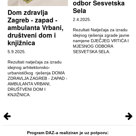
odbor Sesvetska
Sela
Dom zdravlja
Zagreb - zapad -
2.4.2025.
ambulanta Vrbani,
Rezultati Natječaja za izradu
društveni dom i
idejnog rješenja zgrade javne
knjižnica
namjene DJEČJEG VRTIĆA I
MJESNOG ODBORA
5.9.2025.
SESVETSKA SELA.
Rezultati natječaja za izradu
idejnog arhitektonsko-
urbanističkog rješenja DOMA
ZDRAVLJA ZAGREB - ZAPAD -
AMBULANTA VRBANI,
DRUŠTVENI DOM I
KNJIŽNICA.
Program DAZ-a realiziran je uz potporu: