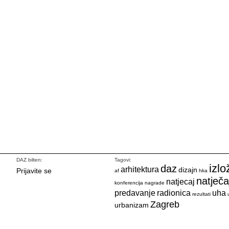
DAZ bilten:
Tagovi:
izlo
daz
arhitektura
dizajn
Prijavite se
af
hka
natječa
natjecaj
konferencija
nagrade
predavanje
radionica
uha
rezultati
Zagreb
urbanizam