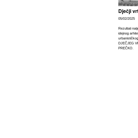
Dječji v
05/02/2025
Rezultati nat
idejnog arhit
urbanističko
DJEČJEG V
PREČKO.