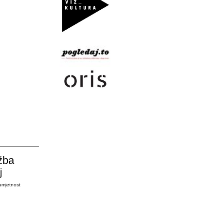
žba
j
umjetnost