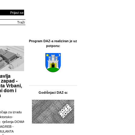
Prijavi se
Program DAZ-a realiziran je uz
potporu:
avlja
 zapad -
ta Vrbani,
i dom i
Godišnjaci DAZ-a:
a
ječaja za izradu
ektonsko-
g rješenja DOMA
ZAGREB -
BULANTA