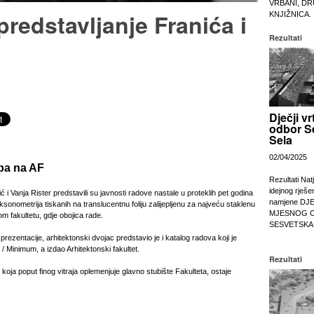
VRBANI, DR
predstavljanje Franića i
KNJIŽNICA.
Rezultati
Dječji vr
odbor S
Sela
02/04/2025
ba na AF
Rezultati Nat
idejnog rješe
ć i Vanja Rister predstavili su javnosti radove nastale u proteklih pet godina
namjene DJ
ksonometrija tiskanih na translucentnu foliju zalijepljenu za najveću staklenu
MJESNOG 
om fakultetu, gdje obojica rade.
SESVETSKA
prezentacije, arhitektonski dvojac predstavio je i katalog radova koji je
 / Minimum, a izdao Arhitektonski fakultet.
Rezultati
 koja poput finog vitraja oplemenjuje glavno stubište Fakulteta, ostaje