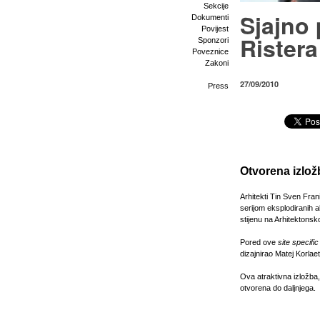
Sekcije
Sjajno 
Dokumenti
Povijest
Ristera
Sponzori
Poveznice
Zakoni
27/09/2010
Press
Otvorena izlož
Arhitekti Tin Sven Frani
serijom eksplodiranih a
stijenu na Arhitektonsk
Pored ove
site specific
dizajnirao Matej Korlaet
Ova atraktivna izložba,
otvorena do daljnjega.