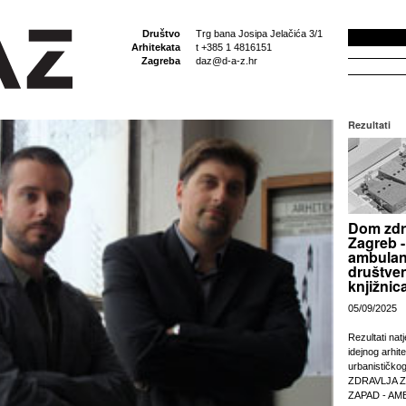
Društvo
Trg bana Josipa Jelačića 3/1
Arhitekata
t +385 1 4816151
Zagreba
daz@d-a-z.hr
Rezultati
Dom zdr
Zagreb -
ambulan
društven
knjižnic
05/09/2025
Rezultati nat
idejnog arhit
urbanističko
ZDRAVLJA 
ZAPAD - AM