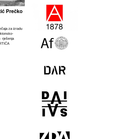
rtić Prečko
ječaja za izradu
ektonsko-
g rješenja
RTIĆA