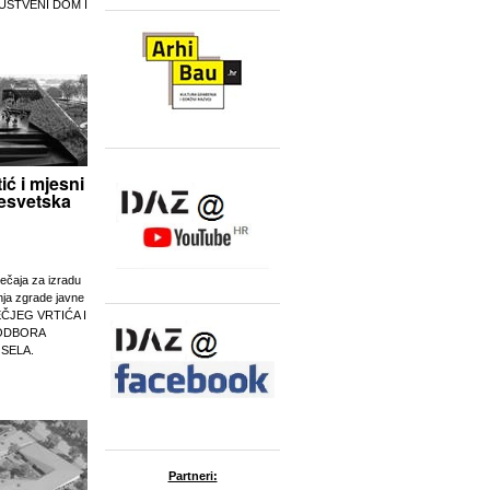
UŠTVENI DOM I
tić i mjesni
esvetska
ječaja za izradu
nja zgrade javne
EČJEG VRTIĆA I
ODBORA
 SELA.
Partneri: