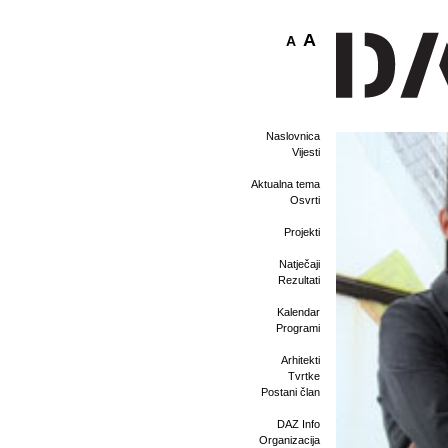
A
A
Naslovnica
Vijesti
Aktualna tema
Osvrti
Projekti
Natječaji
Rezultati
Kalendar
Programi
Arhitekti
Tvrtke
Postani član
DAZ Info
Organizacija