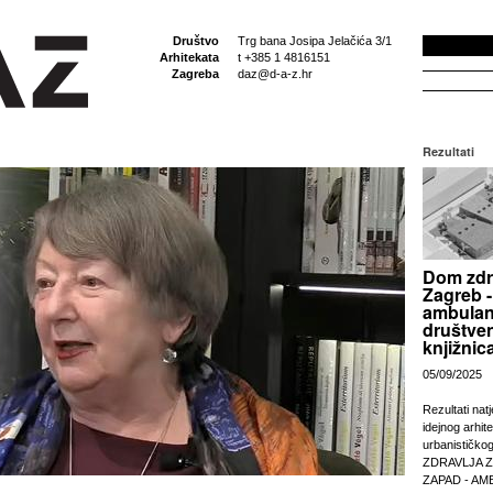
Društvo
Trg bana Josipa Jelačića 3/1
Arhitekata
t +385 1 4816151
Zagreba
daz@d-a-z.hr
Rezultati
Dom zdr
Zagreb -
ambulan
društven
knjižnic
05/09/2025
Rezultati nat
idejnog arhit
urbanističko
ZDRAVLJA 
ZAPAD - AM