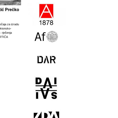
rtić Prečko
ječaja za izradu
ektonsko-
g rješenja
RTIĆA