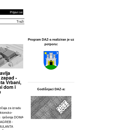
Prijavi se
Program DAZ-a realiziran je uz
potporu:
avlja
 zapad -
ta Vrbani,
i dom i
Godišnjaci DAZ-a:
a
ječaja za izradu
ektonsko-
g rješenja DOMA
ZAGREB -
BULANTA