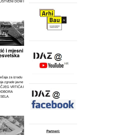
UŠTVENI DOM I
tić i mjesni
esvetska
ječaja za izradu
nja zgrade javne
EČJEG VRTIĆA I
ODBORA
 SELA.
Partneri: