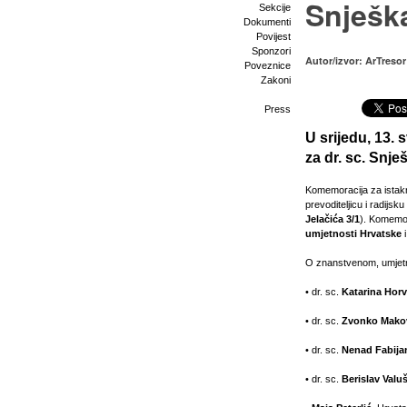
Snješk
Sekcije
Dokumenti
Povijest
Sponzori
Autor/izvor: ArTresor
Poveznice
Zakoni
Press
U srijedu, 13. 
za dr. sc. Snj
Komemoracija za istakn
prevoditeljicu i radijs
Jelačića 3/1
). Komemor
umjetnosti Hrvatske
O znanstvenom, umjetn
• dr. sc.
Katarina Horv
• dr. sc.
Zvonko Mako
• dr. sc.
Nenad Fabija
• dr. sc.
Berislav Valu