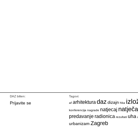
DAZ bilten:
Tagovi:
izlo
daz
arhitektura
dizajn
Prijavite se
af
hka
natječa
natjecaj
konferencija
nagrade
predavanje
radionica
uha
rezultati
Zagreb
urbanizam