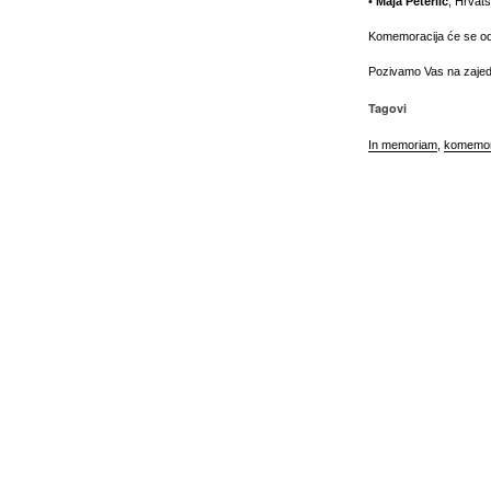
•
Maja Peterlić
, Hrvats
Komemoracija će se od
Pozivamo Vas na zajedn
Tagovi
In memoriam
,
komemor