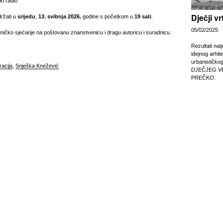
ki radio
Dječji v
ržati u
srijedu
,
13. svibnja 2026.
godine s početkom u
19 sati
.
05/02/2025
ičko sjećanje na poštovanu znanstvenicu i dragu autoricu i suradnicu.
Rezultati nat
idejnog arhit
urbanističko
acija
,
Snješka Knežević
DJEČJEG V
PREČKO.