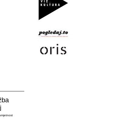
žba
j
umjetnost