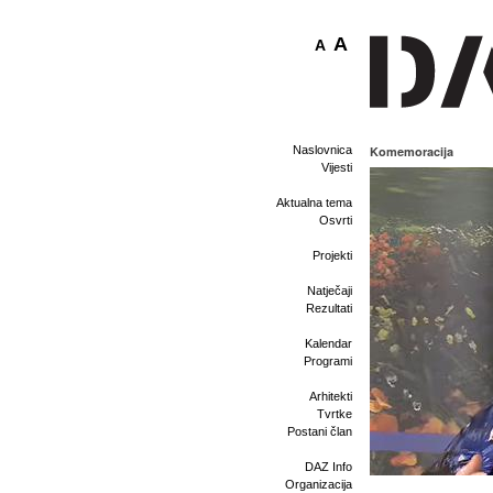
A
A
Naslovnica
Komemoracija
Vijesti
Aktualna tema
Osvrti
Projekti
Natječaji
Rezultati
Kalendar
Programi
Arhitekti
Tvrtke
Postani član
DAZ Info
Organizacija