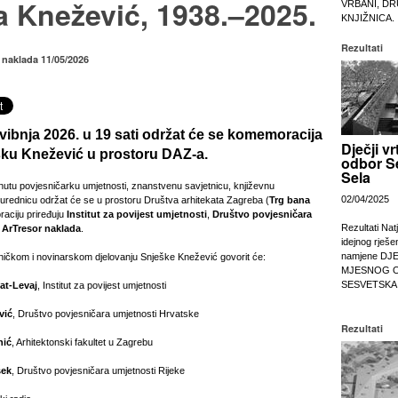
a Knežević, 1938.–2025.
VRBANI, DR
KNJIŽNICA.
Rezultati
 naklada 11/05/2026
svibnja 2026. u 19 sati održat će se komemoracija
Dječji vr
ešku Knežević u prostoru DAZ-a.
odbor S
Sela
utu povjesničarku umjetnosti, znanstvenu savjetnicu, književnu
02/04/2025
ku urednicu održat će se u prostoru Društva arhitekata Zagreba (
Trg bana
aciju priređuju
Institut za povijest umjetnosti
,
Društvo povjesničara
Rezultati Nat
i
ArTresor naklada
.
idejnog rješe
namjene DJ
ičkom i novinarskom djelovanju Snješke Knežević govorit će:
MJESNOG 
SESVETSKA
at-Levaj
, Institut za povijest umjetnosti
vić
, Društvo povjesničara umjetnosti Hrvatske
Rezultati
nić
, Arhitektonski fakultet u Zagrebu
šek
, Društvo povjesničara umjetnosti Rijeke