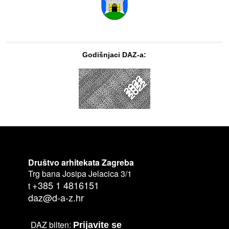
Godišnjaci DAZ-a:
Društvo arhitekata Zagreba
Trg bana Josipa Jelacica 3/1
+385 1 4816151
t
daz@d-a-z.hr
DAZ bilten:
Prijavite se