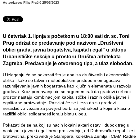
Autor/izvor: Filip Pračić 25/05/2023
U četvrtak 1. lipnja s početkom u 18:00 sati dr. sc. Toni
Prug održat će predavanje pod nazivom „Društveni
oblici grada: javna bogatstva, kapital i egal“ u sklopu
Urbanističke sekcije u prostoru Društva arhitekata
Zagreba. Predavanje je otvorenog tipa, a ulaz slobodan.
U izlaganju će se pokazati što je analiza društvenih i ekonomskih
oblika i kako se takvim metodološkim pristupom omogućava
razumijevanje javnih bogatstava kao ključnih elemenata u razvoju
gradova. Kroz predavanje će se argumentirati da gradovi i urbani
prostor nastaju kombinacijom kapitalističke i raznih oblika javne i
egalitarne proizvodnje. Razvijat će se i teza da su gradovi
neraskidivo vezani za povijest borbi za jednakost u kojima klasno
različiti oblici solidarnosti igraju bitnu ulogu.
Pokazati će se na koji su način lokalni akteri ostavili dubok trag u
nastajanju javne i egalitarne proizvodnje, od Dubrovačke republike i
bratovština, preko Andrije Štampara, kolektiva Zemlja i CIAM Radne