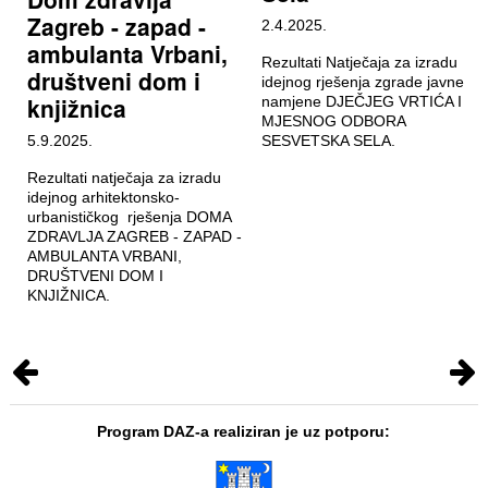
Zagreb - zapad -
2.4.2025.
ambulanta Vrbani,
Rezultati Natječaja za izradu
društveni dom i
idejnog rješenja zgrade javne
knjižnica
namjene DJEČJEG VRTIĆA I
MJESNOG ODBORA
5.9.2025.
SESVETSKA SELA.
Rezultati natječaja za izradu
idejnog arhitektonsko-
urbanističkog rješenja DOMA
ZDRAVLJA ZAGREB - ZAPAD -
AMBULANTA VRBANI,
DRUŠTVENI DOM I
KNJIŽNICA.
Program DAZ-a realiziran je uz potporu: