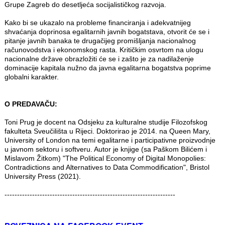
Grupe Zagreb do desetljeća socijalističkog razvoja.
Kako bi se ukazalo na probleme financiranja i adekvatnijeg
shvaćanja doprinosa egalitarnih javnih bogatstava, otvorit će se i
pitanje javnih banaka te drugačijeg promišljanja nacionalnog
računovodstva i ekonomskog rasta. Kritičkim osvrtom na ulogu
nacionalne države obrazložiti će se i zašto je za nadilaženje
dominacije kapitala nužno da javna egalitarna bogatstva poprime
globalni karakter.
O PREDAVAČU:
Toni Prug je docent na Odsjeku za kulturalne studije Filozofskog
fakulteta Sveučilišta u Rijeci. Doktorirao je 2014. na Queen Mary,
University of London na temi egalitarne i participativne proizvodnje
u javnom sektoru i softveru. Autor je knjige (sa Paškom Bilićem i
Mislavom Žitkom) "The Political Economy of Digital Monopolies:
Contradictions and Alternatives to Data Commodification", Bristol
University Press (2021).
--------------------------------------------------------------------