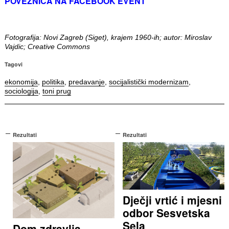
POVEZNICA NA FACEBOOK EVENT
Fotografija: Novi Zagreb (Siget), krajem 1960-ih; autor: Miroslav
Vajdic; Creative Commons
Tagovi
ekonomija
,
politika
,
predavanje
,
socijalistički modernizam
,
sociologija
,
toni prug
Rezultati
Rezultati
Dječji vrtić i mjesni
odbor Sesvetska
Sela
Dom zdravlja