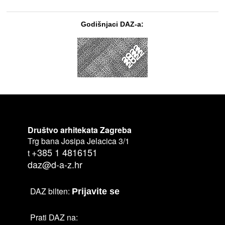
Godišnjaci DAZ-a:
Društvo arhitekata Zagreba
Trg bana Josipa Jelacica 3/1
+385 1 4816151
t
daz@d-a-z.hr
DAZ bilten:
Prijavite se
Prati DAZ na: