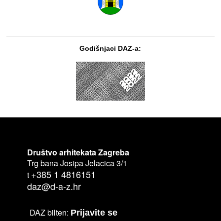
Godišnjaci DAZ-a:
Društvo arhitekata Zagreba
Trg bana Josipa Jelacica 3/1
+385 1 4816151
t
daz@d-a-z.hr
DAZ bilten:
Prijavite se