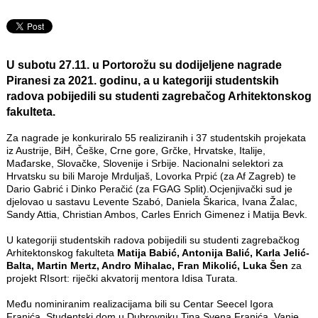
U subotu 27.11. u Portorožu su dodijeljene nagrade
Piranesi za 2021. godinu, a u kategoriji studentskih
radova pobijedili su studenti zagrebačog Arhitektonskog
fakulteta.
Za nagrade je konkuriralo 55 realiziranih i 37 studentskih projekata
iz Austrije, BiH, Češke, Crne gore, Grčke, Hrvatske, Italije,
Mađarske, Slovačke, Slovenije i Srbije. Nacionalni selektori za
Hrvatsku su bili Maroje Mrduljaš, Lovorka Prpić (za Af Zagreb) te
Dario Gabrić i Dinko Peračić (za FGAG Split).Ocjenjivački sud je
djelovao u sastavu Levente Szabó, Daniela Škarica, Ivana Žalac,
Sandy Attia, Christian Ambos, Carles Enrich Gimenez i Matija Bevk.
U kategoriji studentskih radova pobijedili su studenti zagrebačkog
Arhitektonskog fakulteta
Matija Babić, Antonija Balić, Karla Jelić-
Balta, Martin Mertz, Andro Mihalac, Fran Mikolić, Luka Šen
za
projekt RIsort: riječki akvatorij mentora Idisa Turata.
Među nominiranim realizacijama bili su Centar Seecel Igora
Franića, Studentski dom u Dubrovniku Tina Svena Franića, Vanje