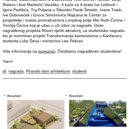
Ristera i Ane Martinčić Vareško, 4 kuće za 4 brata Ive Letilović i
Igora Pedišića, Trg Poljana u Šibeniku Pavle Šimetin, Ivane Tutek,
Ive Duboveček i Izvora Simonovića Majcana te Centar za
posjetitelje i sustav promatračnica Lonjskog polja Mie Roth-Čerine i
Tončija Čerine koji je ušao u uži izbor za nagrade. Osim
nagrađenog projekta RIsort:riječki akvatorij, za studentsku nagradu
bio je nominiran projekt Transformacija kamenoloma u Kanfanaru
studenta Luke Šena i mentorice Lee Pelivan.
Više informacija na
poveznici
. Čestitamo nagrađenim studentima!
Tagovi
af
,
nagrada
,
Piranski dani arhitekture
,
studenti
Rezultati
Rezultati