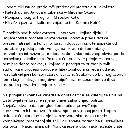
U ovom ciklusu će predavači predstaviti preostala tri lokaliteta:
▪ Katedralu sv. Jakova u Šibeniku – Miroslav Škugor
▪ Povijesnu jezgru Trogira – Miroslav Katić
▪ Plitvička jezera – kulturne vrijednosti – Ksenija Petrić
S pozicija svojih odgovornosti, ustanova u kojima djeluju i
uključenosti u procese konzervacije i obnove predavači će
prezentirati rad na kulturnoj baštini dotičući različite aspekte od
teoretskog pristupa intervencijama, izrade dokumentacije,
provođenja istraživanja, metoda rada, zakonodavnog okvira pa do
upravljanja lokalitetima. Pokazat će pozitivne primjere obnove,
primjere dobre prakse, u kojima je postignuta suradnja svih
sudionika u procesu obnove arhitektonskog naslijeđa i gdje su
rezultati vidljivi i konzervatorski ispravni. Svakako će biti naglašene i
teme koje limitiraju i negativno utječu na procese obnove ili su
prepreka provođenju mjera zaštite.
Na primjeru Šibenske katedrale obrazložit će se kriteriji za upis na
Listu Svjetske baštine i njena univerzalna vrijednosti za
čovječanstvo te dati pregled kontinuiteta provođenje
konzervatorskih radova. Predavanje o povijesnoj jezgri Trogira
prikazat će aktualno stanje i konzervatorsku praksu u vrlo
kompleksnoj prostornoj situaciji i društvene odrednice u upravljanju
obnovom. Nacionalni park Plitvička jezera obuhvaća različite vrste