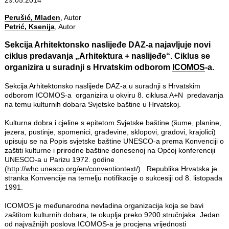
Perušić, Mladen
, Autor
Petrić, Ksenija
, Autor
Sekcija
Arhitektonsko naslijeđe DAZ-a
najavljuje novi
ciklus predavanja „Arhitektura + naslijeđe“. Ciklus se
organizira u suradnji s Hrvatskim odborom
ICOMOS
-a.
Sekcija Arhitektonsko naslijeđe DAZ-a u suradnji s Hrvatskim
odborom ICOMOS-a organizira u okviru 8. ciklusa A+N predavanja
na temu kulturnih dobara Svjetske baštine u Hrvatskoj.
Kulturna dobra i cjeline s epitetom Svjetske baštine (šume, planine,
jezera, pustinje, spomenici, građevine, sklopovi, gradovi, krajolici)
upisuju se na Popis svjetske baštine UNESCO-a prema Konvenciji o
zaštiti kulturne i prirodne baštine donesenoj na Općoj konferenciji
UNESCO-a u Parizu 1972. godine
(
http://whc.unesco.org/en/conventiontext/
) . Republika Hrvatska je
stranka Konvencije na temelju notifikacije o sukcesiji od 8. listopada
1991.
ICOMOS je međunarodna nevladina organizacija koja se bavi
zaštitom kulturnih dobara, te okuplja preko 9200 stručnjaka. Jedan
od najvažnijih poslova ICOMOS-a je procjena vrijednosti