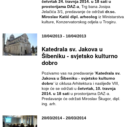
četvrtak 24. travnja 2014. u 18 sati u
prostorijama DAZ-a
, Trg bana Josipa
Jelačića 3/1, predavanje će održati
dr.sc.
Miroslav Katić dipl. arheolog
iz Ministarstva
kulture, Konzervatorskog odjela u Trogiru.
10/04/2013 - 10/04/2013
Katedrala sv. Jakova u
Šibeniku - svjetsko kulturno
dobro
Pozivamo vas na predavanje '
Katedrala sv.
Jakova u Šibeniku - svjetsko kulturno
dobro
'
iz ciklusa Arhitektura i naslijeđe VIII,
koje će se održati u
četvrtak, 10. travnja
2014. u 18 sati
u prostorijama DAZ-a.
Predavanje će održati Miroslav Škugor, dipl.
ing. arh.
20/03/2014 - 20/03/2014