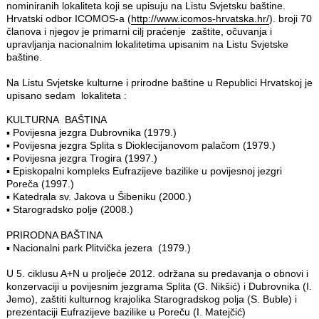
nominiranih lokaliteta koji se upisuju na Listu Svjetsku baštine.
Hrvatski odbor ICOMOS-a (
http://www.icomos-hrvatska.hr/
). broji 70
članova i njegov je primarni cilj praćenje zaštite, očuvanja i
upravljanja nacionalnim lokalitetima upisanim na Listu Svjetske
baštine.
Na Listu Svjetske kulturne i prirodne baštine u Republici Hrvatskoj je
upisano sedam lokaliteta :
KULTURNA BAŠTINA
▪ Povijesna jezgra Dubrovnika (1979.)
▪ Povijesna jezgra Splita s Dioklecijanovom palačom (1979.)
▪ Povijesna jezgra Trogira (1997.)
▪ Episkopalni kompleks Eufrazijeve bazilike u povijesnoj jezgri
Poreča (1997.)
▪ Katedrala sv. Jakova u Šibeniku (2000.)
▪ Starogradsko polje (2008.)
PRIRODNA BAŠTINA
▪ Nacionalni park Plitvička jezera (1979.)
U 5. ciklusu A+N u proljeće 2012. održana su predavanja o obnovi i
konzervaciji u povijesnim jezgrama Splita (G. Nikšić) i Dubrovnika (I.
Jemo), zaštiti kulturnog krajolika Starogradskog polja (S. Buble) i
prezentaciji Eufrazijeve bazilike u Poreču (I. Matejčić)