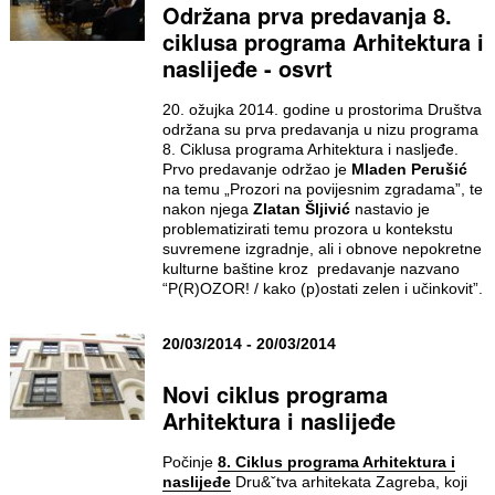
Održana prva predavanja 8.
ciklusa programa Arhitektura i
naslijeđe - osvrt
20. ožujka 2014. godine u prostorima Društva
održana su prva predavanja u nizu programa
8. Ciklusa programa Arhitektura i nasljeđe.
Prvo predavanje održao je
Mladen Perušić
na temu „Prozori na povijesnim zgradama”, te
nakon njega
Zlatan Šljivić
nastavio je
problematizirati temu prozora u kontekstu
suvremene izgradnje, ali i obnove nepokretne
kulturne baštine kroz predavanje nazvano
“P(R)OZOR! / kako (p)ostati zelen i učinkovit”.
20/03/2014 - 20/03/2014
Novi ciklus programa
Arhitektura i naslijeđe
Počinje
8. Ciklus programa Arhitektura i
naslijeđe
Dru&ˇtva arhitekata Zagreba, koji