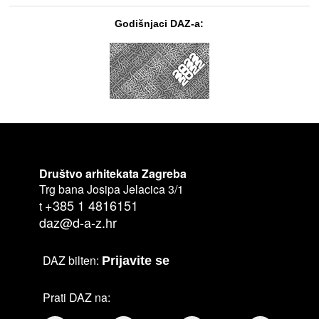
Godišnjaci DAZ-a:
Društvo arhitekata Zagreba
Trg bana Josipa Jelacica 3/1
+385 1 4816151
t
daz@d-a-z.hr
DAZ bilten:
Prijavite se
Prati DAZ na: