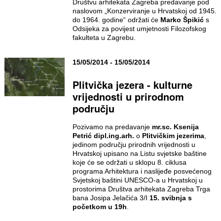
Društvu arhitekata Zagreba predavanje pod
naslovom „Konzerviranje u Hrvatskoj od 1945.
do 1964. godine“ održati će
Marko Špikić
s
Odsijeka za povijest umjetnosti Filozofskog
fakulteta u Zagrebu.
15/05/2014 - 15/05/2014
Plitvička jezera - kulturne
vrijednosti u prirodnom
području
Pozivamo na predavanje
mr.sc. Ksenija
Petrić dipl.ing.arh.
o
Plitvičkim jezerima
,
jedinom području prirodnih vrijednosti u
Hrvatskoj upisano na Listu svjetske baštine
koje će se održati u sklopu 8. ciklusa
programa Arhitektura i naslijeđe posvećenog
Svjetskoj baštini UNESCO-a u Hrvatskoj u
prostorima Društva arhitekata Zagreba Trga
bana Josipa Jelačića 3/I
15. svibnja s
početkom u 19h
.