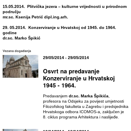
15.05.2014. Plitvička jezera – kulturne vrijednosti u prirodnom
području
mr.sc. Ksenija Petrić dipl.ing.arh.
29. 05.2014. Konzerviranje u Hrvatskoj od 1945. do 1964.
godine
dr.sc. Marko Špikić
Vezana događanja
29/05/2014 - 29/05/2014
Osvrt na predavanje
Konzerviranje u Hrvatskoj
1945 - 1964.
Predavanjem
dr.sc. Marka Špikića
,
profesora na Odsjeku za povijest umjetnosti
Filozofskog fakulteta u Zagrebu i predsjednika
Hrvatskoga odbora ICOMOS-a, zaključen je
8. ciklus programa Arhitektura i naslijeđe.