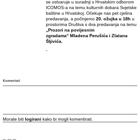
se ostvaruje u suradnji s Hrvatskim odborom
ICOMOS-a na temu kulturnih dobara Svjetske
baštine u Hrvatskoj. Očekuje nas pet cjelina
predavanja, a počinjemo
20. ožujka u 18h
u
prostorima Društva s dva predavanja na temu
„Prozori na povijesnim
zgradama“
Mladena Perušića i Zlatana
Šljivića.
ˇ
Komentari
Morate biti
logirani
kako bi mogli komentirati.