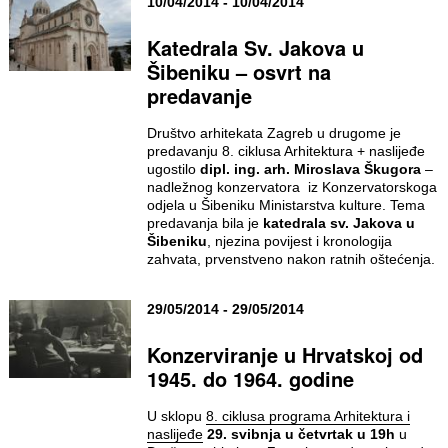
10/04/2014 - 10/04/2014
Katedrala Sv. Jakova u
Šibeniku – osvrt na
predavanje
Društvo arhitekata Zagreb u drugome je
predavanju 8. ciklusa Arhitektura + naslijeđe
ugostilo
dipl. ing. arh. Miroslava Škugora
–
nadležnog konzervatora iz Konzervatorskoga
odjela u Šibeniku Ministarstva kulture. Tema
predavanja bila je
katedrala sv. Jakova u
Šibeniku
, njezina povijest i kronologija
zahvata, prvenstveno nakon ratnih oštećenja.
29/05/2014 - 29/05/2014
Konzerviranje u Hrvatskoj od
1945. do 1964. godine
U sklopu
8. ciklusa programa Arhitektura i
naslijeđe
29. svibnja u četvrtak u 19h
u