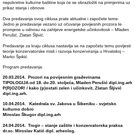
nepokretne kulturne baštine koja će se obrazložiti na primjerima uz
prikaz stanja i obnove.
Dva predavanja ovog ciklusa prate aktualne i započete teme:
Jedno je predavanje vezano uz očuvanje povijesnih prozora te
promjene u odnosu na zahtjeve energetske učinkovitosti – Mladen
Perušić, Zlatan Šljivić.
Predavanje za kraju ciklusa nastavlja se na započetu temu povijesti
teorije konzervatorske misli i razvoja konzerviranja u Hrvatskoj –
Marko Špikić.
Program predavanja:
20.03.2014. Prozori na povijesnim građevinama
TIPOLOGIJA od 18. do 20. stoljeća, Mladen Perušić dipl.ing.arh
P(R)OZOR! / kako (p)ostati zelen i učinkovit, Zlatan Šljivić
dipl.ing.arh.
10.04.2014. Katedrala sv. Jakova u Šibeniku - svjetsko
kulturno dobro
Miroslav Škugor dipl.ing.arh
24.04.2014. Trogir – stanje zaštite i konzervatorska praksa
dr.sc. Miroslav Katić dipl. arheolog.