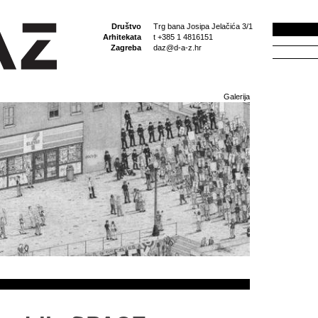
Društvo
Trg bana Josipa Jelačića 3/1
Arhitekata
t +385 1 4816151
Zagreba
daz@d-a-z.hr
Galerija