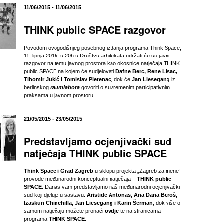
11/06/2015 - 11/06/2015
THINK public SPACE razgovor
Povodom ovogodišnjeg posebnog izdanja programa Think Space,
11. lipnja 2015. u 20h u Društvu arhitekata održati će se javni
razgovor na temu javnog prostora kao okosnice natječaja THINK
public SPACE na kojem će sudjelovati
Dafne Berc, Rene Lisac​,
Tihomir Jukić i Tomislav Pletenac
, dok će
Jan Liesegang
iz
berlinskog
raumlabora
govoriti o suvremenim participativnim
praksama u javnom prostoru.
21/05/2015 - 23/05/2015
Predstavljamo ocjenjivački sud
natječaja THINK public SPACE
Think Space i Grad Zagreb
u sklopu projekta „Zagreb za mene“
provode međunarodni konceptualni natječaja –
THINK public
SPACE
. Danas vam predstavljamo naš međunarodni ocjenjivački
sud koji djeluje u sastavu:
Aristide Antonas, Ana Dana Beroš,
Izaskun Chinchilla, Jan Liesegang i Karin Šerman
, dok više o
samom natječaju možete pronaći
ovdje
te na stranicama
programa
THINK SPACE
.