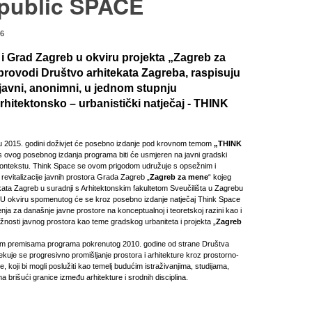
public SPACE
16
 Grad Zagreb u okviru projekta „Zagreb za
provodi Društvo arhitekata Zagreba, raspisuju
avni, anonimni, u jednom stupnju
rhitektonsko – urbanistički natječaj - THINK
 2015. godini doživjet će posebno izdanje pod krovnom temom
„THINK
s ovog posebnog izdanja programa biti će usmjeren na javni gradski
ontekstu. Think Space se ovom prigodom udružuje s opsežnim i
revitalizacije javnih prostora Grada Zagreb „
Zagreb za mene
“ kojeg
kata Zagreb u suradnji s Arhitektonskim fakultetom Sveučilišta u Zagrebu
 U okviru spomenutog će se kroz posebno izdanje natječaj Think Space
šenja za današnje javne prostore na konceptualnoj i teoretskoj razini kao i
 važnosti javnog prostora kao teme gradskog urbaniteta i projekta „
Zagreb
im premisama programa pokrenutog 2010. godine od strane Društva
kuje se progresivno promišljanje prostora i arhitekture kroz prostorno-
 koji bi mogli poslužiti kao temelj budućim istraživanjima, studijama,
ma brišući granice između arhitekture i srodnih disciplina.