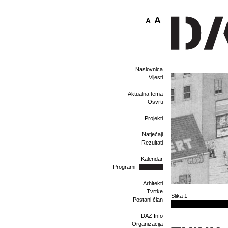
A
A
Naslovnica
Vijesti
Aktualna tema
Osvrti
Projekti
Natječaji
Rezultati
Kalendar
Programi
Arhitekti
Tvrtke
Slika 1
Postani član
DAZ Info
Organizacija