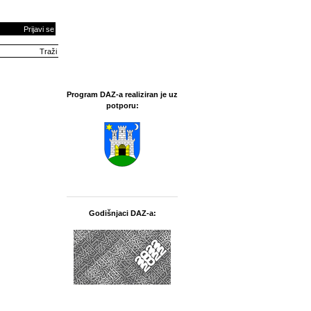
Prijavi se
Program DAZ-a realiziran je uz
potporu:
Godišnjaci DAZ-a: