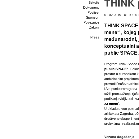
THINK 
Sekcije
Dokumenti
Povijest
01.02.2015 - 01.09.20
Sponzori
Poveznice
THINK SPACE i
Zakoni
mene“ , kojeg 
Press
međunarodni, j
konceptualni a
public SPACE.
Program Think Space u
public SPACE“
. Foku
prostor u europskom k
ambicioznim projektom 
provodi Društvo arhite
i Akupunkturom grada.
težiti pronalaženju rje
podizanju vidljivosti i
za mene
“.
U skladu s već poznat
arhitekata Zagreba, oče
društvene eksperimente,
projektima i realizacija
Vezana događanja