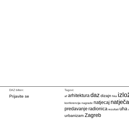
DAZ bilten:
Tagovi:
izlo
daz
arhitektura
dizajn
Prijavite se
af
hka
natječa
natjecaj
konferencija
nagrade
predavanje
radionica
uha
rezultati
Zagreb
urbanizam