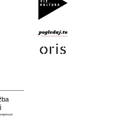
žba
j
umjetnost