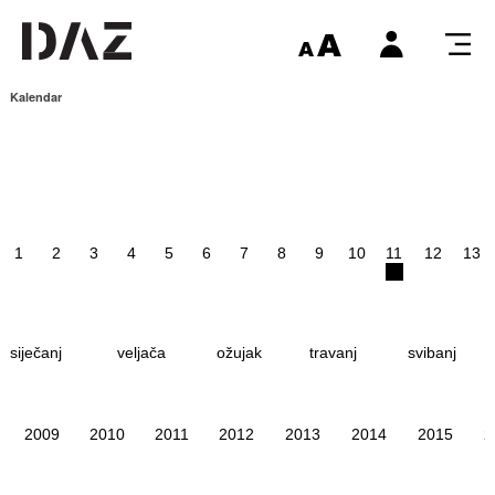
Kalendar
1
2
3
4
5
6
7
8
9
10
11
12
13
siječanj
veljača
ožujak
travanj
svibanj
2009
2010
2011
2012
2013
2014
2015
2