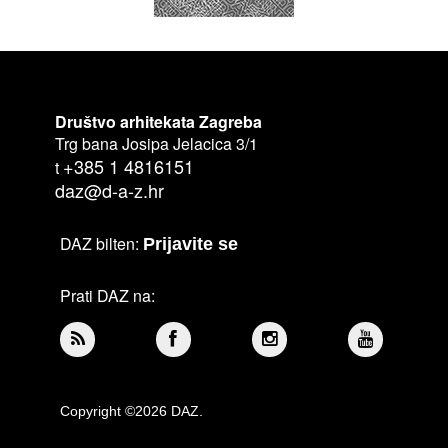
Društvo arhitekata Zagreba
Trg bana Josipa Jelacica 3/1
+385 1 4816151
t
daz@d-a-z.hr
DAZ bilten:
Prijavite se
Prati DAZ na:
Copyright ©2026 DAZ.