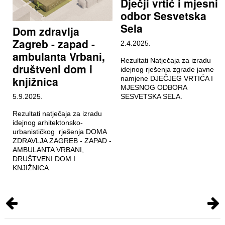
Dječji vrtić i mjesni
odbor Sesvetska
Sela
Dom zdravlja
Zagreb - zapad -
2.4.2025.
ambulanta Vrbani,
Rezultati Natječaja za izradu
društveni dom i
idejnog rješenja zgrade javne
knjižnica
namjene DJEČJEG VRTIĆA I
MJESNOG ODBORA
5.9.2025.
SESVETSKA SELA.
Rezultati natječaja za izradu
idejnog arhitektonsko-
urbanističkog rješenja DOMA
ZDRAVLJA ZAGREB - ZAPAD -
AMBULANTA VRBANI,
DRUŠTVENI DOM I
KNJIŽNICA.