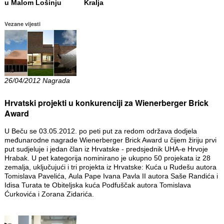
u Malom Lošinju
Kralja
Vezane vijesti
26/04/2012 Nagrada
Hrvatski projekti u konkurenciji za Wienerberger Brick
Award
U Beču se 03.05.2012. po peti put za redom održava dodjela
međunarodne nagrade Wienerberger Brick Award u čijem žiriju prvi
put sudjeluje i jedan član iz Hrvatske - predsjednik UHA-e Hrvoje
Hrabak. U pet kategorija nominirano je ukupno 50 projekata iz 28
zemalja, uključujući i tri projekta iz Hrvatske: Kuća u Rudešu autora
Tomislava Pavelića, Aula Pape Ivana Pavla II autora Saše Randića i
Idisa Turata te Obiteljska kuća Podfuščak autora Tomislava
Ćurkovića i Zorana Zidarića.