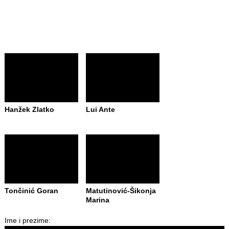
Hanžek Zlatko
Lui Ante
Tončinić Goran
Matutinović-Šikonja
Marina
Ime i prezime: