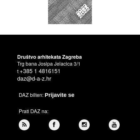
Društvo arhitekata Zagreba
Trg bana Josipa Jelacica 3/1
+385 1 4816151
t
daz@d-a-z.hr
DAZ bilten:
Prijavite se
Prati DAZ na: