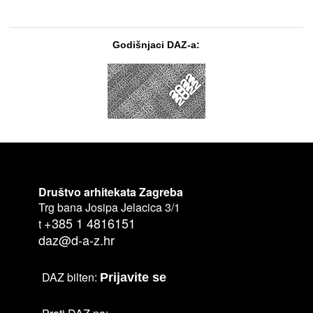
Godišnjaci DAZ-a:
Društvo arhitekata Zagreba
Trg bana Josipa Jelacica 3/1
+385 1 4816151
t
daz@d-a-z.hr
DAZ bilten:
Prijavite se