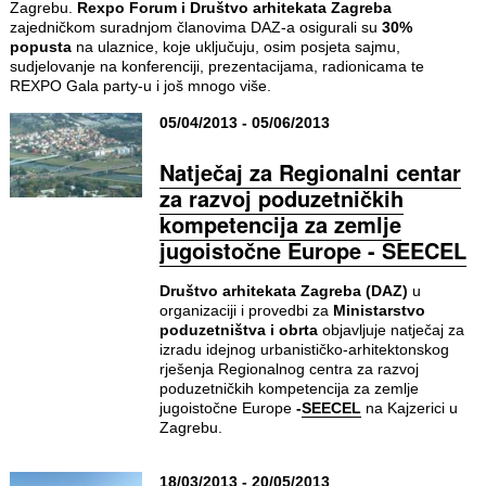
Zagrebu.
Rexpo Forum i Društvo arhitekata Zagreba
zajedničkom suradnjom članovima DAZ-a osigurali su
30%
popusta
na ulaznice, koje uključuju, osim posjeta sajmu,
sudjelovanje na konferenciji, prezentacijama, radionicama te
REXPO Gala party-u i još mnogo više.
05/04/2013 - 05/06/2013
Natječaj za Regionalni centar
za razvoj poduzetničkih
kompetencija za zemlje
jugoistočne Europe - SEECEL
Društvo arhitekata Zagreba (DAZ)
u
organizaciji i provedbi za
Ministarstvo
poduzetništva i obrta
objavljuje natječaj za
izradu idejnog urbanističko-arhitektonskog
rješenja Regionalnog centra za razvoj
poduzetničkih kompetencija za zemlje
jugoistočne Europe
-
SEECEL
na Kajzerici u
Zagrebu.
18/03/2013 - 20/05/2013