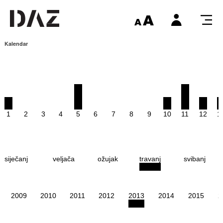
Kalendar
1
2
3
4
5
6
7
8
9
10
11
12
1
siječanj
veljača
ožujak
travanj
svibanj
2009
2010
2011
2012
2013
2014
2015
2