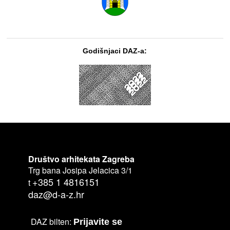
Godišnjaci DAZ-a:
Društvo arhitekata Zagreba
Trg bana Josipa Jelacica 3/1
+385 1 4816151
t
daz@d-a-z.hr
DAZ bilten:
Prijavite se