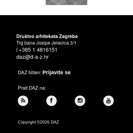
Društvo arhitekata Zagreba
Trg bana Josipa Jelacica 3/1
+385 1 4816151
t
daz@d-a-z.hr
DAZ bilten:
Prijavite se
Prati DAZ na:
Copyright ©2026 DAZ.