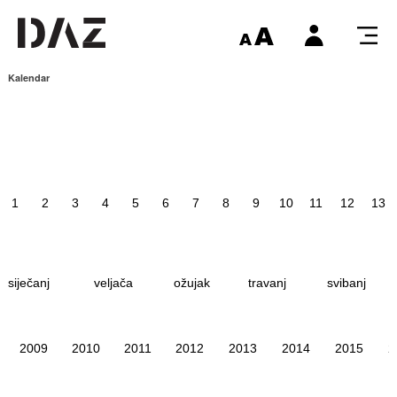
Kalendar
1
2
3
4
5
6
7
8
9
10
11
12
13
siječanj
veljača
ožujak
travanj
svibanj
2009
2010
2011
2012
2013
2014
2015
2