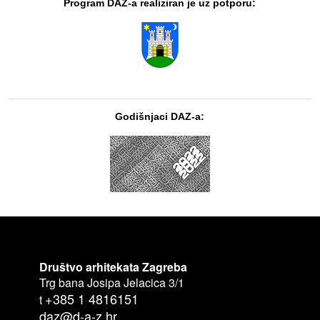
Program DAZ-a realiziran je uz potporu:
Godišnjaci DAZ-a:
Društvo arhitekata Zagreba
Trg bana Josipa Jelacica 3/1
+385 1 4816151
t
daz@d-a-z.hr