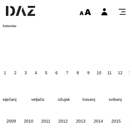
Kalendar
1
2
3
4
5
6
7
8
9
10
11
12
1
siječanj
veljača
ožujak
travanj
svibanj
2009
2010
2011
2012
2013
2014
2015
2