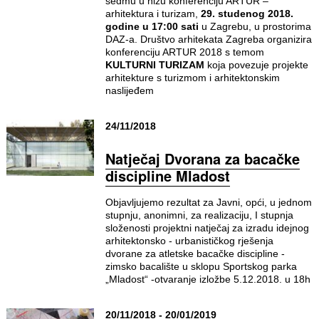
sedmu u nizu konferenciju ARTUR –
arhitektura i turizam,
29. studenog 2018.
godine u 17:00 sati
u Zagrebu, u prostorima
DAZ-a. Društvo arhitekata Zagreba organizira
konferenciju ARTUR 2018 s temom
KULTURNI TURIZAM
koja povezuje projekte
arhitekture s turizmom i arhitektonskim
naslijeđem
24/11/2018
Natječaj Dvorana za bacačke
discipline Mladost
Objavljujemo rezultat za Javni, opći, u jednom
stupnju, anonimni, za realizaciju, I stupnja
složenosti projektni natječaj za izradu idejnog
arhitektonsko - urbanističkog rješenja
dvorane za atletske bacačke discipline -
zimsko bacalište u sklopu Sportskog parka
„Mladost“ -otvaranje izložbe 5.12.2018. u 18h
20/11/2018 - 20/01/2019