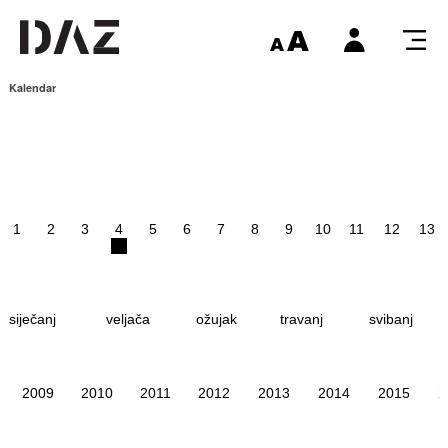
Kalendar
1
2
3
4
5
6
7
8
9
10
11
12
13
siječanj
veljača
ožujak
travanj
svibanj
2009
2010
2011
2012
2013
2014
2015
2