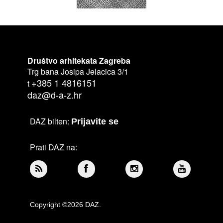
Društvo arhitekata Zagreba
Trg bana Josipa Jelacica 3/1
+385 1 4816151
t
daz@d-a-z.hr
DAZ bilten:
Prijavite se
Prati DAZ na:
Copyright ©2026 DAZ.