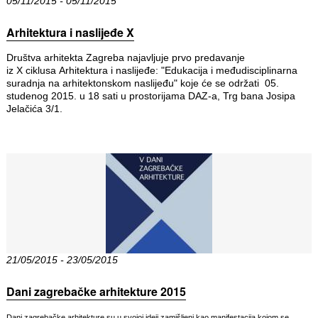
05/11/2015 - 05/11/2015
Arhitektura i naslijeđe X
Društva arhitekta Zagreba najavljuje prvo predavanje
iz X ciklusa Arhitektura i naslijeđe: "Edukacija i međudisciplinarna
suradnja na arhitektonskom naslijeđu" koje će se održati 05.
studenog 2015. u 18 sati u prostorijama DAZ-a, Trg bana Josipa
Jelačića 3/1.
21/05/2015 - 23/05/2015
Dani zagrebačke arhitekture 2015
Dani zagrebačke arhitekture su u svojoj ideji zamišljeni kao manifestacija kojom se