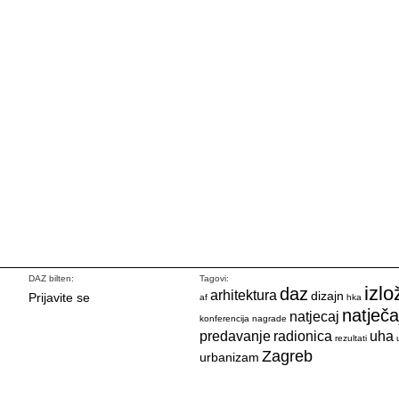
DAZ bilten:
Tagovi:
izlo
daz
arhitektura
dizajn
Prijavite se
af
hka
natječa
natjecaj
konferencija
nagrade
predavanje
radionica
uha
rezultati
Zagreb
urbanizam