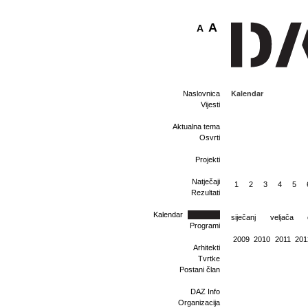
A
A
Kalendar
Naslovnica
Vijesti
Aktualna tema
Osvrti
Projekti
Natječaji
1
2
3
4
5
Rezultati
Kalendar
siječanj
veljača
Programi
2009
2010
2011
201
Arhitekti
Tvrtke
Postani član
DAZ Info
Organizacija