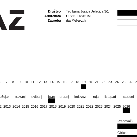
Društvo
Trg bana Josipa Jelačića 3/1
Arhitekata
t +385 1 4816151
Zagreba
daz@d-a-z.hr
6
7
8
9
10
11
12
13
14
15
16
17
18
19
20
21
22
23
24
25
26
2
ožujak
travanj
svibanj
lipanj
srpanj
kolovoz
rujan
listopad
studeni
2
2013
2014
2015
2016
2017
2018
2019
2020
2021
2022
2023
2024
2025
2026
Predavači:
Ciklusi: