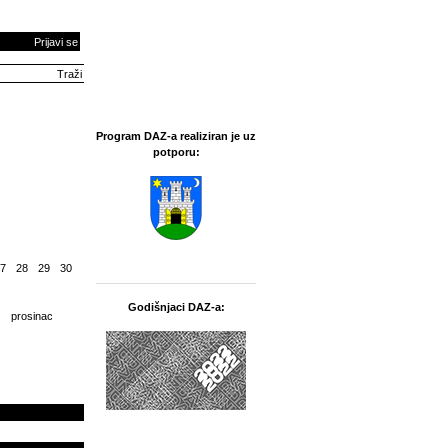
Prijavi se
Program DAZ-a realiziran je uz
potporu:
7
28
29
30
Godišnjaci DAZ-a:
prosinac