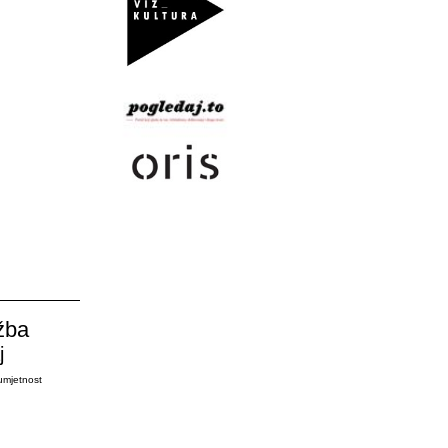
žba
j
umjetnost