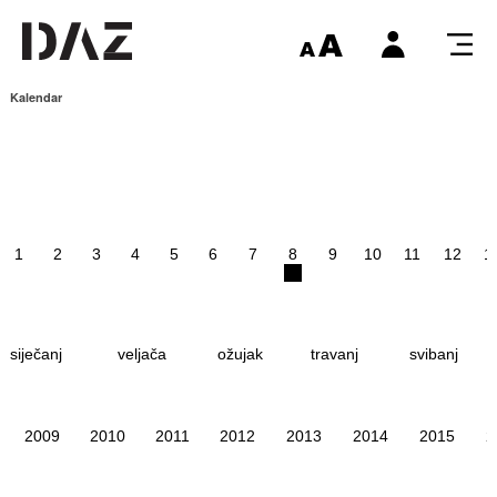
Kalendar
1
2
3
4
5
6
7
8
9
10
11
12
1
siječanj
veljača
ožujak
travanj
svibanj
2009
2010
2011
2012
2013
2014
2015
2