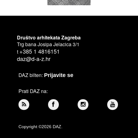
Društvo arhitekata Zagreba
Trg bana Josipa Jelacica 3/1
+385 1 4816151
t
daz@d-a-z.hr
DAZ bilten:
Prijavite se
Prati DAZ na:
Copyright ©2026 DAZ.