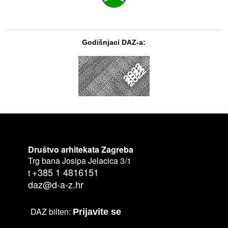
Godišnjaci DAZ-a:
Društvo arhitekata Zagreba
Trg bana Josipa Jelacica 3/1
+385 1 4816151
t
daz@d-a-z.hr
DAZ bilten:
Prijavite se