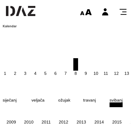
Kalendar
1
2
3
4
5
6
7
8
9
10
11
12
13
siječanj
veljača
ožujak
travanj
svibanj
2009
2010
2011
2012
2013
2014
2015
2