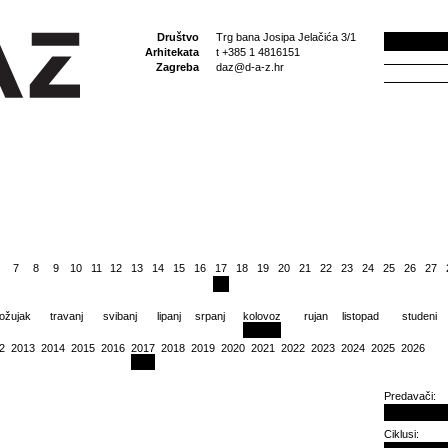
Društvo
Trg bana Josipa Jelačića 3/1
Arhitekata
t +385 1 4816151
Zagreba
daz@d-a-z.hr
7
8
9
10
11
12
13
14
15
16
17
18
19
20
21
22
23
24
25
26
27
ožujak
travanj
svibanj
lipanj
srpanj
kolovoz
rujan
listopad
studeni
2
2013
2014
2015
2016
2017
2018
2019
2020
2021
2022
2023
2024
2025
2026
Predavači:
Ciklusi: