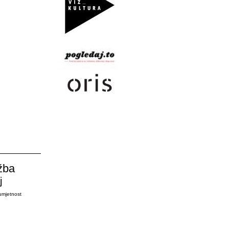
žba
j
umjetnost