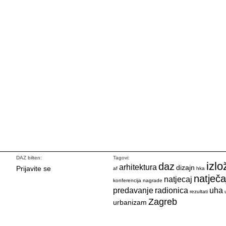
DAZ bilten:
Tagovi:
izlo
daz
arhitektura
dizajn
Prijavite se
af
hka
natječa
natjecaj
konferencija
nagrade
predavanje
radionica
uha
rezultati
Zagreb
urbanizam