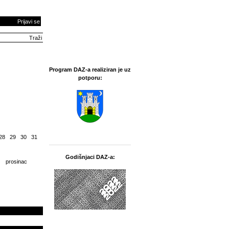
Prijavi se
Program DAZ-a realiziran je uz
potporu:
28
29
30
31
Godišnjaci DAZ-a:
prosinac