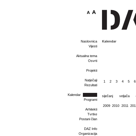
A
A
Kalendar
Naslovnica
Vijesti
Aktualna tema
Osvrti
Projekti
Natječaji
1
2
3
4
5
6
Rezultati
Kalendar
siječanj
veljača
Programi
2009
2010
2011
201
Arhitekti
Tvrtke
Postani član
DAZ Info
Organizacija