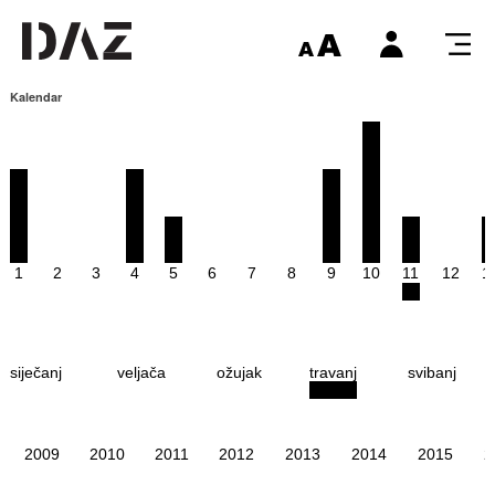
Kalendar
1
2
3
4
5
6
7
8
9
10
11
12
1
siječanj
veljača
ožujak
travanj
svibanj
2009
2010
2011
2012
2013
2014
2015
2