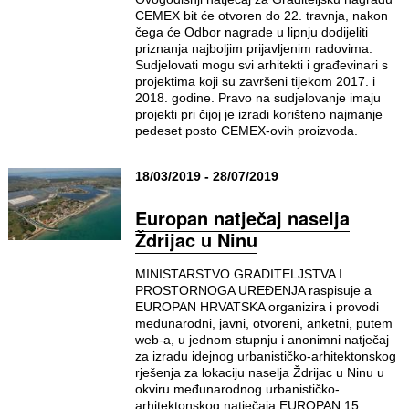
CEMEX bit će otvoren do 22. travnja, nakon
čega će Odbor nagrade u lipnju dodijeliti
priznanja najboljim prijavljenim radovima.
Sudjelovati mogu svi arhitekti i građevinari s
projektima koji su završeni tijekom 2017. i
2018. godine. Pravo na sudjelovanje imaju
projekti pri čijoj je izradi korišteno najmanje
pedeset posto CEMEX-ovih proizvoda.
18/03/2019 - 28/07/2019
Europan natječaj naselja
Ždrijac u Ninu
MINISTARSTVO GRADITELJSTVA I
PROSTORNOGA UREĐENJA raspisuje a
EUROPAN HRVATSKA organizira i provodi
međunarodni, javni, otvoreni, anketni, putem
web-a, u jednom stupnju i anonimni natječaj
za izradu idejnog urbanističko-arhitektonskog
rješenja za lokaciju naselja Ždrijac u Ninu u
okviru međunarodnog urbanističko-
arhitektonskog natječaja EUROPAN 15.