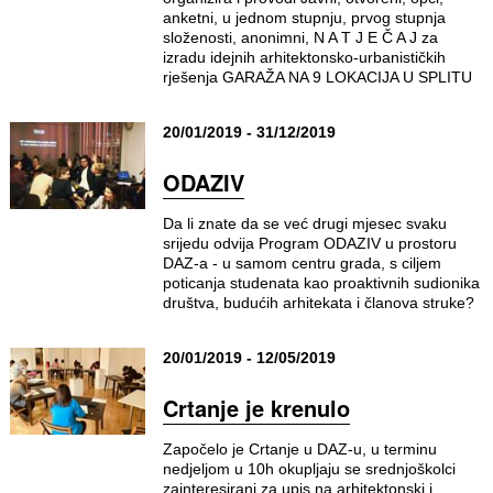
anketni, u jednom stupnju, prvog stupnja
složenosti, anonimni, N A T J E Č A J za
izradu idejnih arhitektonsko-urbanističkih
rješenja GARAŽA NA 9 LOKACIJA U SPLITU
20/01/2019 - 31/12/2019
ODAZIV
Da li znate da se već drugi mjesec svaku
srijedu odvija Program ODAZIV u prostoru
DAZ-a - u samom centru grada, s ciljem
poticanja studenata kao proaktivnih sudionika
društva, budućih arhitekata i članova struke?
20/01/2019 - 12/05/2019
Crtanje je krenulo
Započelo je Crtanje u DAZ-u, u terminu
nedjeljom u 10h okupljaju se srednjoškolci
zainteresirani za upis na arhitektonski i