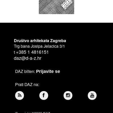
Društvo arhitekata Zagreba
Trg bana Josipa Jelacica 3/1
+385 1 4816151
t
daz@d-a-z.hr
DAZ bilten:
Prijavite se
Prati DAZ na: