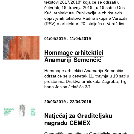
tekstovi 2017/2018“ koja ce se održati u
četvrtak, 18. travnja 2019., u 19 sati u Oris
Kući arhitekture. Publikacija je zbirka svih
objavljenih tekstova Radne skupine Varaždin
(RSV) o arhitekturi 20. stoljeća u Varaždinu.
01/04/2019 - 11/04/2019
Hommage arhitektici
Anamariji Semenčić
Hommage arhitektici Anamarija Semenčić
održat će se u četvrtak 11. travnja u 19 sati u
prostorima Društva arhitekata Zagreba, Trg
bana Josipa Jelačića 3/1.
20/03/2019 - 22/04/2019
Natječaj za Graditeljsku
nagradu CEMEX
Ovogodišnji natječaj za Graditeljsku nagradu