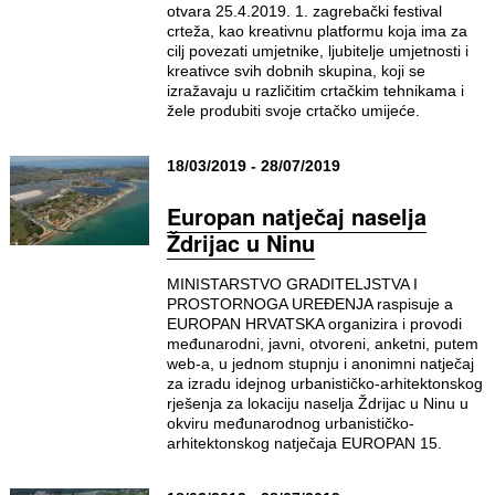
otvara 25.4.2019. 1. zagrebački festival
crteža, kao kreativnu platformu koja ima za
cilj povezati umjetnike, ljubitelje umjetnosti i
kreativce svih dobnih skupina, koji se
izražavaju u različitim crtačkim tehnikama i
žele produbiti svoje crtačko umijeće.
18/03/2019 - 28/07/2019
Europan natječaj naselja
Ždrijac u Ninu
MINISTARSTVO GRADITELJSTVA I
PROSTORNOGA UREĐENJA raspisuje a
EUROPAN HRVATSKA organizira i provodi
međunarodni, javni, otvoreni, anketni, putem
web-a, u jednom stupnju i anonimni natječaj
za izradu idejnog urbanističko-arhitektonskog
rješenja za lokaciju naselja Ždrijac u Ninu u
okviru međunarodnog urbanističko-
arhitektonskog natječaja EUROPAN 15.