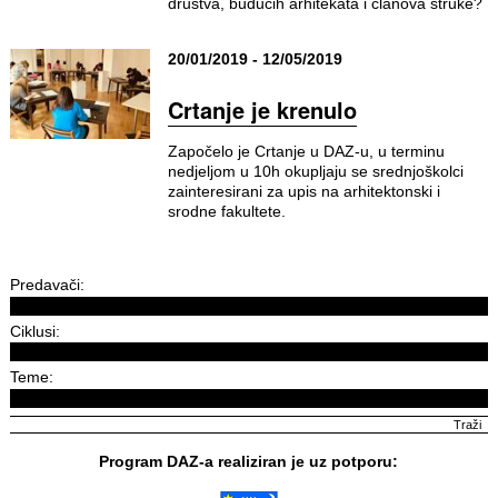
društva, budućih arhitekata i članova struke?
20/01/2019 - 12/05/2019
Crtanje je krenulo
Započelo je Crtanje u DAZ-u, u terminu
nedjeljom u 10h okupljaju se srednjoškolci
zainteresirani za upis na arhitektonski i
srodne fakultete.
Predavači:
Ciklusi:
Teme:
Program DAZ-a realiziran je uz potporu: