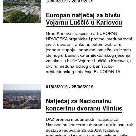
18/03/2019 - 28/07/2019
Europan natječaj za bivšu
Vojarnu Luščić u Karlovcu
Grad Karlovac raspisuje a EUROPAN
HRVATSKA organizira i provodi međunarodni,
javni, otvoreni, anketni, putem web-a, u
jednom stupnju i anonimni natječaj za izradu
idejnog urbanističko-arhitektonskog rješenja
za lokaciju bivše Vojarne Luščić u Karlovcu, u
okviru međunarodnog urbanističko-
arhitektonskog natječaja EUROPAN 15.
01/03/2019 - 25/06/2019
Natječaj za Nacionalnu
koncertnu dvoranu Vilnius
DAZ prenosi međunarodni natječaj za
Nacionalnu koncertnu dvoranu u Vilniusu, rok
dostave radova je 25.6.2019. Natječaj
prenosimo u izvorniku na engleskom jeziku.