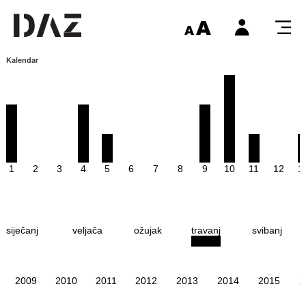
Kalendar
1
2
3
4
5
6
7
8
9
10
11
12
1
siječanj
veljača
ožujak
travanj
svibanj
2009
2010
2011
2012
2013
2014
2015
2