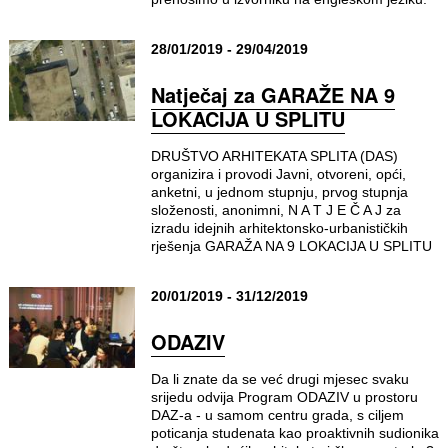
28/01/2019 - 29/04/2019
Natječaj za GARAŽE NA 9
LOKACIJA U SPLITU
DRUŠTVO ARHITEKATA SPLITA (DAS)
organizira i provodi Javni, otvoreni, opći,
anketni, u jednom stupnju, prvog stupnja
složenosti, anonimni, N A T J E Č A J za
izradu idejnih arhitektonsko-urbanističkih
rješenja GARAŽA NA 9 LOKACIJA U SPLITU
20/01/2019 - 31/12/2019
ODAZIV
Da li znate da se već drugi mjesec svaku
srijedu odvija Program ODAZIV u prostoru
DAZ-a - u samom centru grada, s ciljem
poticanja studenata kao proaktivnih sudionika