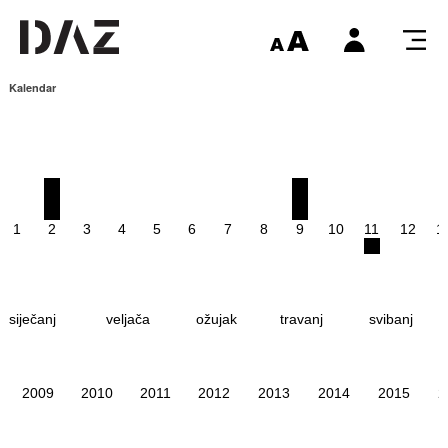
Kalendar
1
2
3
4
5
6
7
8
9
10
11
12
1
siječanj
veljača
ožujak
travanj
svibanj
2009
2010
2011
2012
2013
2014
2015
2