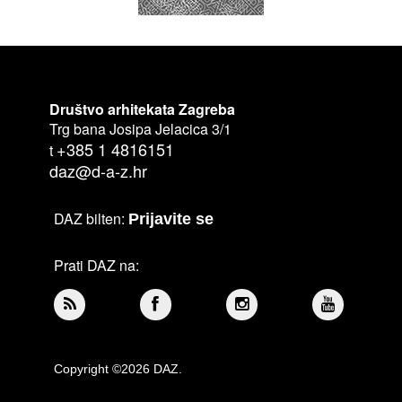
Društvo arhitekata Zagreba
Trg bana Josipa Jelacica 3/1
+385 1 4816151
t
daz@d-a-z.hr
DAZ bilten:
Prijavite se
Prati DAZ na:
Copyright ©2026 DAZ.