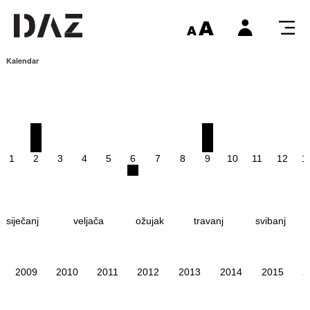
Kalendar
1
2
3
4
5
6
7
8
9
10
11
12
1
siječanj
veljača
ožujak
travanj
svibanj
2009
2010
2011
2012
2013
2014
2015
2